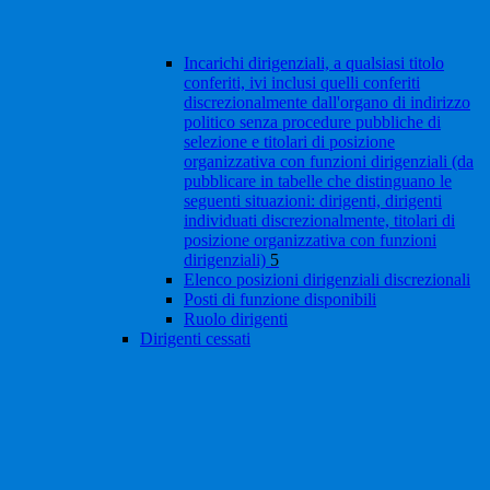
Incarichi dirigenziali, a qualsiasi titolo
conferiti, ivi inclusi quelli conferiti
discrezionalmente dall'organo di indirizzo
politico senza procedure pubbliche di
selezione e titolari di posizione
organizzativa con funzioni dirigenziali (da
pubblicare in tabelle che distinguano le
seguenti situazioni: dirigenti, dirigenti
individuati discrezionalmente, titolari di
posizione organizzativa con funzioni
dirigenziali)
5
Elenco posizioni dirigenziali discrezionali
Posti di funzione disponibili
Ruolo dirigenti
Dirigenti cessati