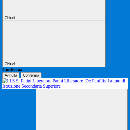
Chiudi
Chiudi
Conferma
Annulla
Conferma
Patini Liberatore
De Panfilis
Istituto di
Istruzione Secondaria Superiore