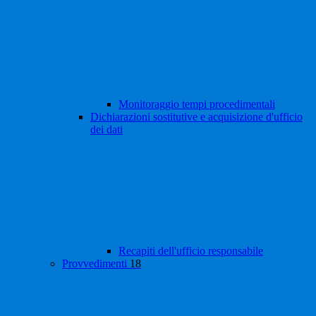
Monitoraggio tempi procedimentali
Dichiarazioni sostitutive e acquisizione d'ufficio
dei dati
Recapiti dell'ufficio responsabile
Provvedimenti
18