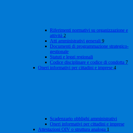
Riferimenti normativi su organizzazione e
attività
2
Atti amministrativi generali
9
Documenti di programmazione strategico-
gestionale
Statuti e leggi regionali
Codice disciplinare e codice di condotta
7
Oneri informativi per cittadini e imprese
4
Scadenzario obblighi amministrativi
Oneri informativi per cittadini e imprese
Attestazioni OIV o struttura analoga
1