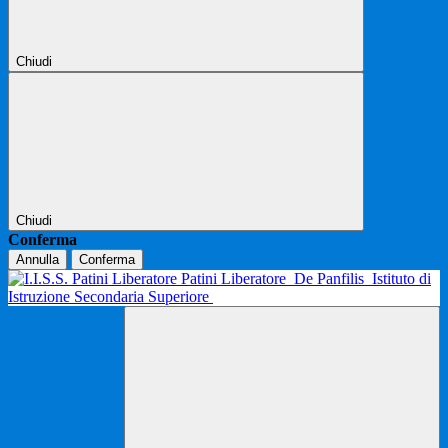
Chiudi
Chiudi
Conferma
Annulla
Conferma
Patini Liberatore
De Panfilis
Istituto di
Istruzione Secondaria Superiore