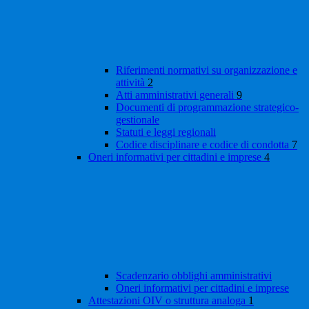
Riferimenti normativi su organizzazione e
attività
2
Atti amministrativi generali
9
Documenti di programmazione strategico-
gestionale
Statuti e leggi regionali
Codice disciplinare e codice di condotta
7
Oneri informativi per cittadini e imprese
4
Scadenzario obblighi amministrativi
Oneri informativi per cittadini e imprese
Attestazioni OIV o struttura analoga
1