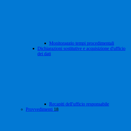
Monitoraggio tempi procedimentali
Dichiarazioni sostitutive e acquisizione d'ufficio
dei dati
Recapiti dell'ufficio responsabile
Provvedimenti
18