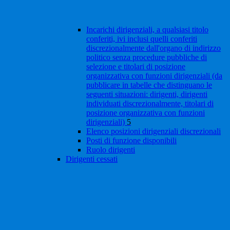
Incarichi dirigenziali, a qualsiasi titolo
conferiti, ivi inclusi quelli conferiti
discrezionalmente dall'organo di indirizzo
politico senza procedure pubbliche di
selezione e titolari di posizione
organizzativa con funzioni dirigenziali (da
pubblicare in tabelle che distinguano le
seguenti situazioni: dirigenti, dirigenti
individuati discrezionalmente, titolari di
posizione organizzativa con funzioni
dirigenziali)
5
Elenco posizioni dirigenziali discrezionali
Posti di funzione disponibili
Ruolo dirigenti
Dirigenti cessati