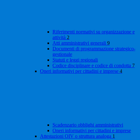
Riferimenti normativi su organizzazione e
attività
2
Atti amministrativi generali
9
Documenti di programmazione strategico-
gestionale
Statuti e leggi regionali
Codice disciplinare e codice di condotta
7
Oneri informativi per cittadini e imprese
4
Scadenzario obblighi amministrativi
Oneri informativi per cittadini e imprese
Attestazioni OIV o struttura analoga
1