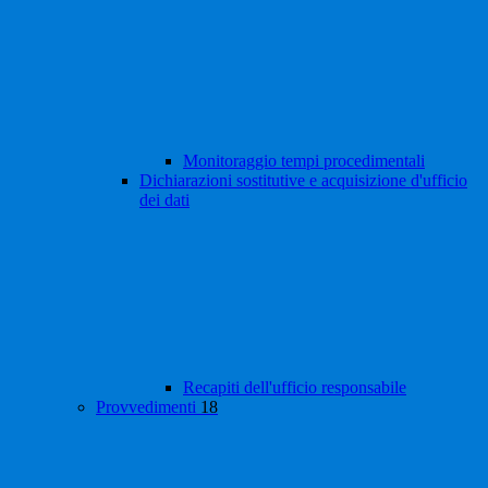
Monitoraggio tempi procedimentali
Dichiarazioni sostitutive e acquisizione d'ufficio
dei dati
Recapiti dell'ufficio responsabile
Provvedimenti
18