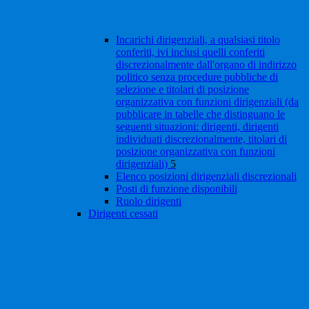
Incarichi dirigenziali, a qualsiasi titolo
conferiti, ivi inclusi quelli conferiti
discrezionalmente dall'organo di indirizzo
politico senza procedure pubbliche di
selezione e titolari di posizione
organizzativa con funzioni dirigenziali (da
pubblicare in tabelle che distinguano le
seguenti situazioni: dirigenti, dirigenti
individuati discrezionalmente, titolari di
posizione organizzativa con funzioni
dirigenziali)
5
Elenco posizioni dirigenziali discrezionali
Posti di funzione disponibili
Ruolo dirigenti
Dirigenti cessati