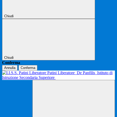
Chiudi
Chiudi
Conferma
Annulla
Conferma
Patini Liberatore
De Panfilis
Istituto di
Istruzione Secondaria Superiore