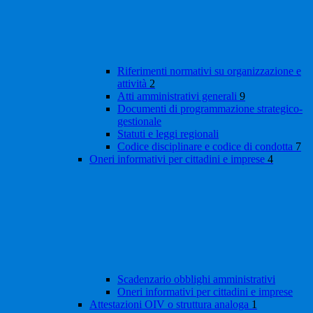
Riferimenti normativi su organizzazione e
attività
2
Atti amministrativi generali
9
Documenti di programmazione strategico-
gestionale
Statuti e leggi regionali
Codice disciplinare e codice di condotta
7
Oneri informativi per cittadini e imprese
4
Scadenzario obblighi amministrativi
Oneri informativi per cittadini e imprese
Attestazioni OIV o struttura analoga
1