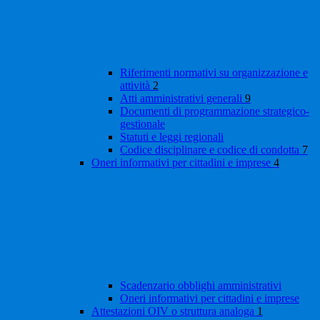
Riferimenti normativi su organizzazione e
attività
2
Atti amministrativi generali
9
Documenti di programmazione strategico-
gestionale
Statuti e leggi regionali
Codice disciplinare e codice di condotta
7
Oneri informativi per cittadini e imprese
4
Scadenzario obblighi amministrativi
Oneri informativi per cittadini e imprese
Attestazioni OIV o struttura analoga
1