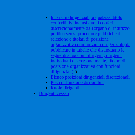
Incarichi dirigenziali, a qualsiasi titolo
conferiti, ivi inclusi quelli conferiti
discrezionalmente dall'organo di indirizzo
politico senza procedure pubbliche di
selezione e titolari di posizione
organizzativa con funzioni dirigenziali (da
pubblicare in tabelle che distinguano le
seguenti situazioni: dirigenti, dirigenti
individuati discrezionalmente, titolari di
posizione organizzativa con funzioni
dirigenziali)
5
Elenco posizioni dirigenziali discrezionali
Posti di funzione disponibili
Ruolo dirigenti
Dirigenti cessati