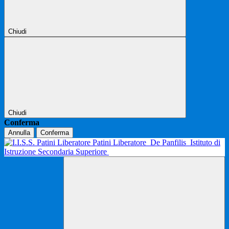
Chiudi
Chiudi
Conferma
Annulla
Conferma
Patini Liberatore
De Panfilis
Istituto di
Istruzione Secondaria Superiore