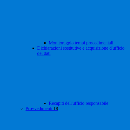
Monitoraggio tempi procedimentali
Dichiarazioni sostitutive e acquisizione d'ufficio
dei dati
Recapiti dell'ufficio responsabile
Provvedimenti
18