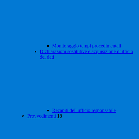
Monitoraggio tempi procedimentali
Dichiarazioni sostitutive e acquisizione d'ufficio
dei dati
Recapiti dell'ufficio responsabile
Provvedimenti
18