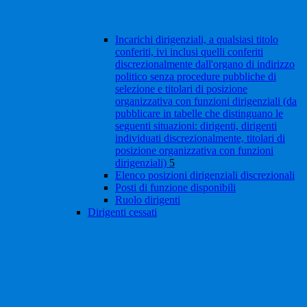
Incarichi dirigenziali, a qualsiasi titolo
conferiti, ivi inclusi quelli conferiti
discrezionalmente dall'organo di indirizzo
politico senza procedure pubbliche di
selezione e titolari di posizione
organizzativa con funzioni dirigenziali (da
pubblicare in tabelle che distinguano le
seguenti situazioni: dirigenti, dirigenti
individuati discrezionalmente, titolari di
posizione organizzativa con funzioni
dirigenziali)
5
Elenco posizioni dirigenziali discrezionali
Posti di funzione disponibili
Ruolo dirigenti
Dirigenti cessati