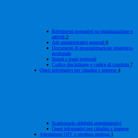
Riferimenti normativi su organizzazione e
attività
2
Atti amministrativi generali
9
Documenti di programmazione strategico-
gestionale
Statuti e leggi regionali
Codice disciplinare e codice di condotta
7
Oneri informativi per cittadini e imprese
4
Scadenzario obblighi amministrativi
Oneri informativi per cittadini e imprese
Attestazioni OIV o struttura analoga
1