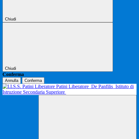
Chiudi
Chiudi
Conferma
Annulla
Conferma
Patini Liberatore
De Panfilis
Istituto di
Istruzione Secondaria Superiore