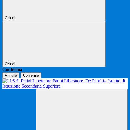
Chiudi
Chiudi
Conferma
Annulla
Conferma
Patini Liberatore
De Panfilis
Istituto di
Istruzione Secondaria Superiore