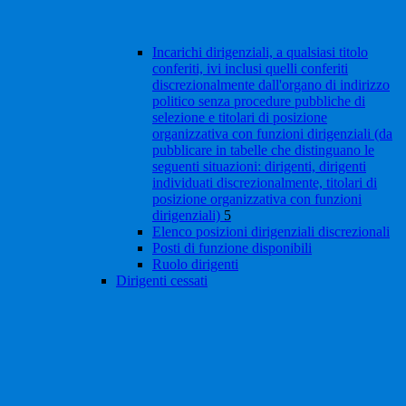
Incarichi dirigenziali, a qualsiasi titolo
conferiti, ivi inclusi quelli conferiti
discrezionalmente dall'organo di indirizzo
politico senza procedure pubbliche di
selezione e titolari di posizione
organizzativa con funzioni dirigenziali (da
pubblicare in tabelle che distinguano le
seguenti situazioni: dirigenti, dirigenti
individuati discrezionalmente, titolari di
posizione organizzativa con funzioni
dirigenziali)
5
Elenco posizioni dirigenziali discrezionali
Posti di funzione disponibili
Ruolo dirigenti
Dirigenti cessati