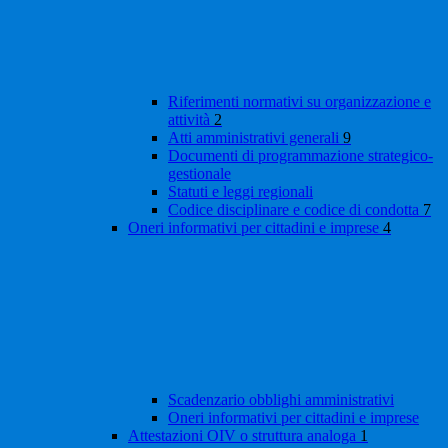
Riferimenti normativi su organizzazione e
attività
2
Atti amministrativi generali
9
Documenti di programmazione strategico-
gestionale
Statuti e leggi regionali
Codice disciplinare e codice di condotta
7
Oneri informativi per cittadini e imprese
4
Scadenzario obblighi amministrativi
Oneri informativi per cittadini e imprese
Attestazioni OIV o struttura analoga
1