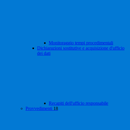
Monitoraggio tempi procedimentali
Dichiarazioni sostitutive e acquisizione d'ufficio
dei dati
Recapiti dell'ufficio responsabile
Provvedimenti
18