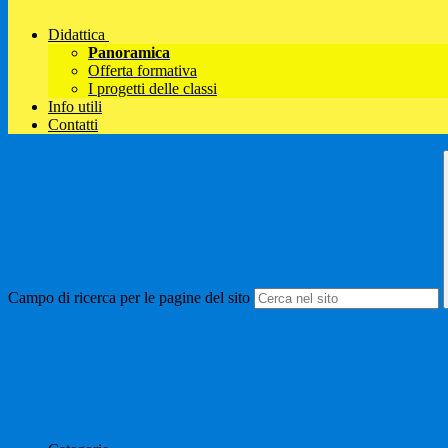
Didattica
Panoramica
Offerta formativa
I progetti delle classi
Info utili
Contatti
Campo di ricerca per le pagine del sito