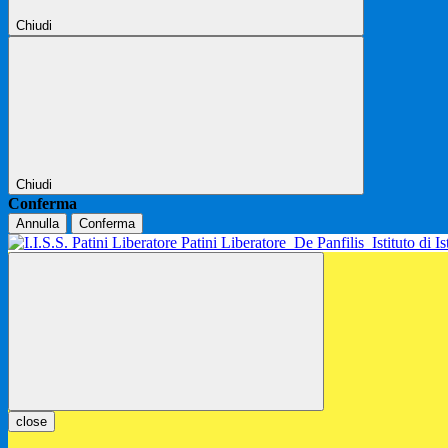
Chiudi
Chiudi
Conferma
Annulla
Conferma
Patini Liberatore
De Panfilis
Istituto di 
close