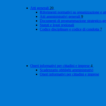
Atti generali
20
Riferimenti normativi su organizzazione e at
Atti amministrativi generali
9
Documenti di programmazione strategico-ge
Statuti e leggi regionali
Codice disciplinare e codice di condotta
7
Oneri informativi per cittadini e imprese
4
Scadenzario obblighi amministrativi
Oneri informativi per cittadini e imprese