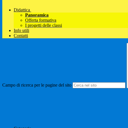
Didattica
Panoramica
Offerta formativa
I progetti delle classi
Info utili
Contatti
Campo di ricerca per le pagine del sito