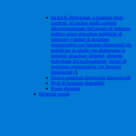
Incarichi dirigenziali, a qualsiasi titolo
conferiti, ivi inclusi quelli conferiti
discrezionalmente dall'organo di indirizzo
politico senza procedure pubbliche di
selezione e titolari di posizione
organizzativa con funzioni dirigenziali (da
pubblicare in tabelle che distinguano le
seguenti situazioni: dirigenti, dirigenti
individuati discrezionalmente, titolari di
posizione organizzativa con funzioni
dirigenziali)
5
Elenco posizioni dirigenziali discrezionali
Posti di funzione disponibili
Ruolo dirigenti
Dirigenti cessati