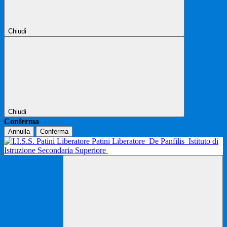
Chiudi
Chiudi
Conferma
Annulla
Conferma
Patini Liberatore
De Panfilis
Istituto di
Istruzione Secondaria Superiore