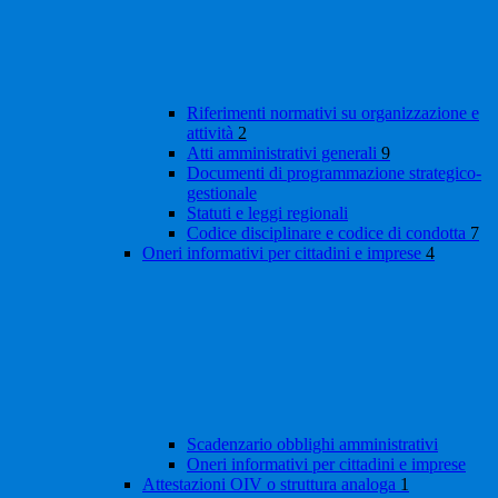
Riferimenti normativi su organizzazione e
attività
2
Atti amministrativi generali
9
Documenti di programmazione strategico-
gestionale
Statuti e leggi regionali
Codice disciplinare e codice di condotta
7
Oneri informativi per cittadini e imprese
4
Scadenzario obblighi amministrativi
Oneri informativi per cittadini e imprese
Attestazioni OIV o struttura analoga
1