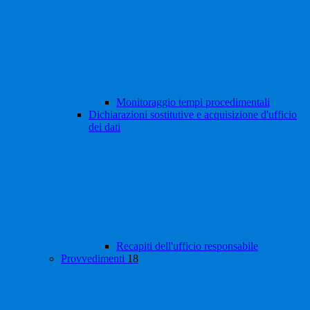
Monitoraggio tempi procedimentali
Dichiarazioni sostitutive e acquisizione d'ufficio
dei dati
Recapiti dell'ufficio responsabile
Provvedimenti
18