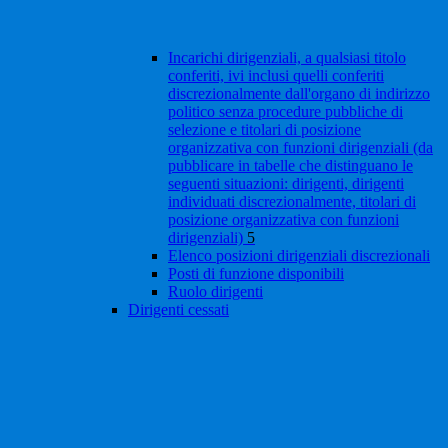
Incarichi dirigenziali, a qualsiasi titolo
conferiti, ivi inclusi quelli conferiti
discrezionalmente dall'organo di indirizzo
politico senza procedure pubbliche di
selezione e titolari di posizione
organizzativa con funzioni dirigenziali (da
pubblicare in tabelle che distinguano le
seguenti situazioni: dirigenti, dirigenti
individuati discrezionalmente, titolari di
posizione organizzativa con funzioni
dirigenziali)
5
Elenco posizioni dirigenziali discrezionali
Posti di funzione disponibili
Ruolo dirigenti
Dirigenti cessati