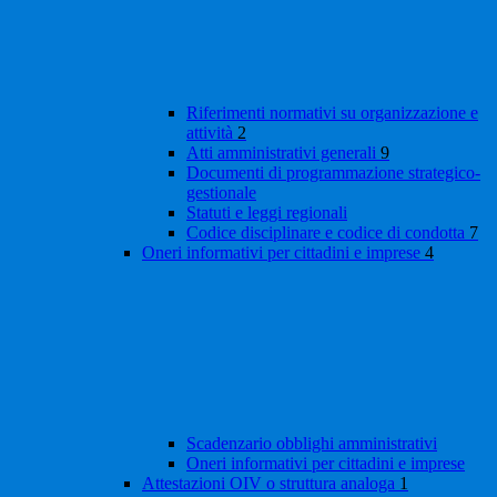
Riferimenti normativi su organizzazione e
attività
2
Atti amministrativi generali
9
Documenti di programmazione strategico-
gestionale
Statuti e leggi regionali
Codice disciplinare e codice di condotta
7
Oneri informativi per cittadini e imprese
4
Scadenzario obblighi amministrativi
Oneri informativi per cittadini e imprese
Attestazioni OIV o struttura analoga
1