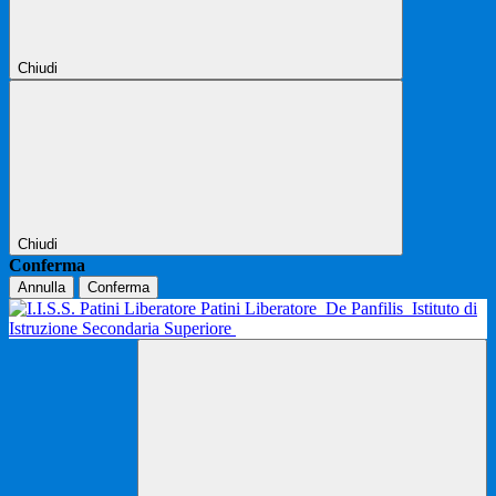
Chiudi
Chiudi
Conferma
Annulla
Conferma
Patini Liberatore
De Panfilis
Istituto di
Istruzione Secondaria Superiore