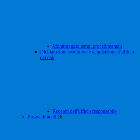
Monitoraggio tempi procedimentali
Dichiarazioni sostitutive e acquisizione d'ufficio
dei dati
Recapiti dell'ufficio responsabile
Provvedimenti
18