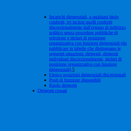
Incarichi dirigenziali, a qualsiasi titolo
conferiti, ivi inclusi quelli conferiti
discrezionalmente dall'organo di indirizzo
politico senza procedure pubbliche di
selezione e titolari di posizione
organizzativa con funzioni dirigenziali (da
pubblicare in tabelle che distinguano le
seguenti situazioni: dirigenti, dirigenti
individuati discrezionalmente, titolari di
posizione organizzativa con funzioni
dirigenziali)
5
Elenco posizioni dirigenziali discrezionali
Posti di funzione disponibili
Ruolo dirigenti
Dirigenti cessati