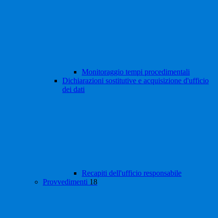
Monitoraggio tempi procedimentali
Dichiarazioni sostitutive e acquisizione d'ufficio
dei dati
Recapiti dell'ufficio responsabile
Provvedimenti
18