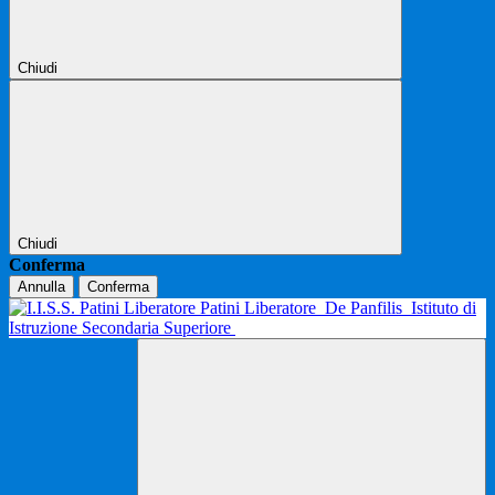
Chiudi
Chiudi
Conferma
Annulla
Conferma
Patini Liberatore
De Panfilis
Istituto di
Istruzione Secondaria Superiore