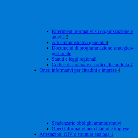
Riferimenti normativi su organizzazione e
attività
2
Atti amministrativi generali
9
Documenti di programmazione strategico-
gestionale
Statuti e leggi regionali
Codice disciplinare e codice di condotta
7
Oneri informativi per cittadini e imprese
4
Scadenzario obblighi amministrativi
Oneri informativi per cittadini e imprese
Attestazioni OIV o struttura analoga
1