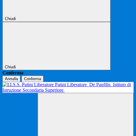
Chiudi
Chiudi
Conferma
Annulla
Conferma
Patini Liberatore
De Panfilis
Istituto di
Istruzione Secondaria Superiore