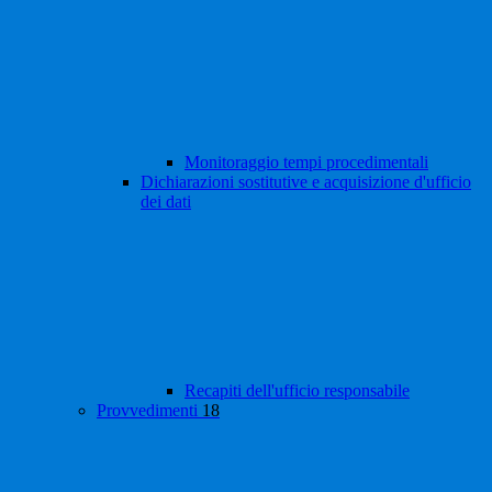
Monitoraggio tempi procedimentali
Dichiarazioni sostitutive e acquisizione d'ufficio
dei dati
Recapiti dell'ufficio responsabile
Provvedimenti
18