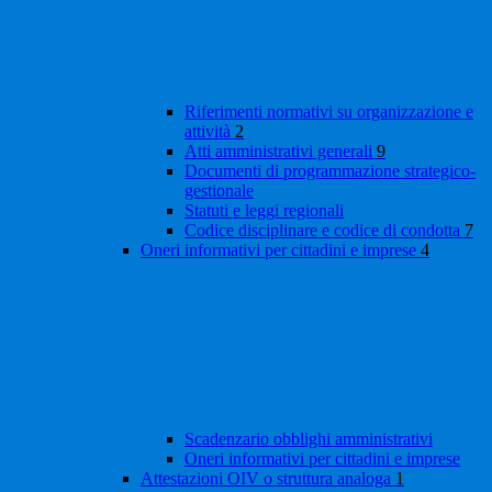
Riferimenti normativi su organizzazione e
attività
2
Atti amministrativi generali
9
Documenti di programmazione strategico-
gestionale
Statuti e leggi regionali
Codice disciplinare e codice di condotta
7
Oneri informativi per cittadini e imprese
4
Scadenzario obblighi amministrativi
Oneri informativi per cittadini e imprese
Attestazioni OIV o struttura analoga
1