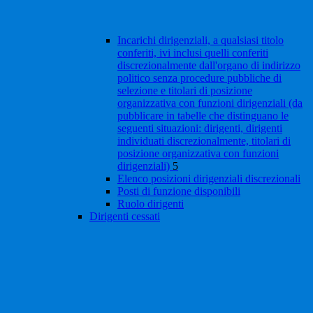
Incarichi dirigenziali, a qualsiasi titolo
conferiti, ivi inclusi quelli conferiti
discrezionalmente dall'organo di indirizzo
politico senza procedure pubbliche di
selezione e titolari di posizione
organizzativa con funzioni dirigenziali (da
pubblicare in tabelle che distinguano le
seguenti situazioni: dirigenti, dirigenti
individuati discrezionalmente, titolari di
posizione organizzativa con funzioni
dirigenziali)
5
Elenco posizioni dirigenziali discrezionali
Posti di funzione disponibili
Ruolo dirigenti
Dirigenti cessati