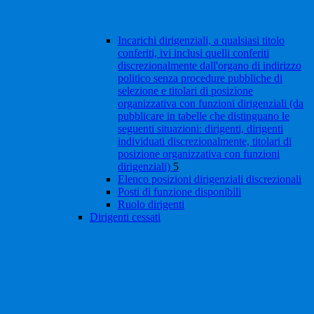
Incarichi dirigenziali, a qualsiasi titolo
conferiti, ivi inclusi quelli conferiti
discrezionalmente dall'organo di indirizzo
politico senza procedure pubbliche di
selezione e titolari di posizione
organizzativa con funzioni dirigenziali (da
pubblicare in tabelle che distinguano le
seguenti situazioni: dirigenti, dirigenti
individuati discrezionalmente, titolari di
posizione organizzativa con funzioni
dirigenziali)
5
Elenco posizioni dirigenziali discrezionali
Posti di funzione disponibili
Ruolo dirigenti
Dirigenti cessati