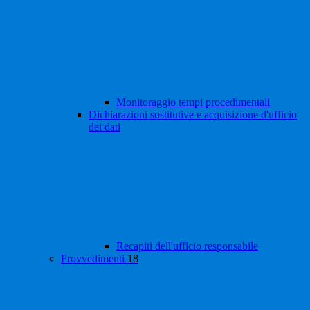
Monitoraggio tempi procedimentali
Dichiarazioni sostitutive e acquisizione d'ufficio
dei dati
Recapiti dell'ufficio responsabile
Provvedimenti
18