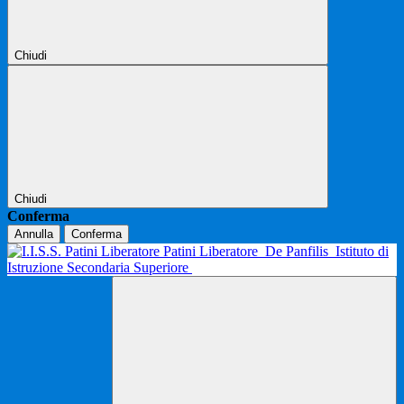
Chiudi
Chiudi
Conferma
Annulla
Conferma
Patini Liberatore
De Panfilis
Istituto di
Istruzione Secondaria Superiore