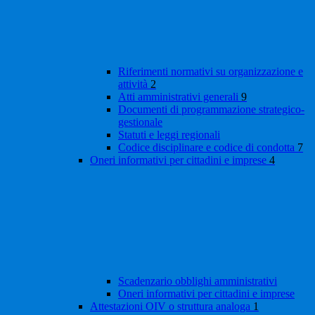
Riferimenti normativi su organizzazione e
attività
2
Atti amministrativi generali
9
Documenti di programmazione strategico-
gestionale
Statuti e leggi regionali
Codice disciplinare e codice di condotta
7
Oneri informativi per cittadini e imprese
4
Scadenzario obblighi amministrativi
Oneri informativi per cittadini e imprese
Attestazioni OIV o struttura analoga
1