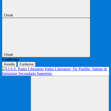
Chiudi
Chiudi
Conferma
Annulla
Conferma
Patini Liberatore
De Panfilis
Istituto di
Istruzione Secondaria Superiore