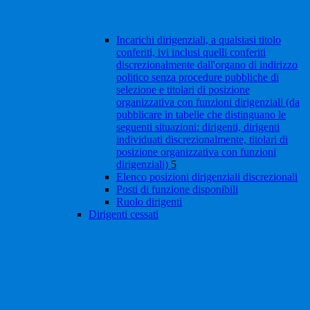
Incarichi dirigenziali, a qualsiasi titolo
conferiti, ivi inclusi quelli conferiti
discrezionalmente dall'organo di indirizzo
politico senza procedure pubbliche di
selezione e titolari di posizione
organizzativa con funzioni dirigenziali (da
pubblicare in tabelle che distinguano le
seguenti situazioni: dirigenti, dirigenti
individuati discrezionalmente, titolari di
posizione organizzativa con funzioni
dirigenziali)
5
Elenco posizioni dirigenziali discrezionali
Posti di funzione disponibili
Ruolo dirigenti
Dirigenti cessati