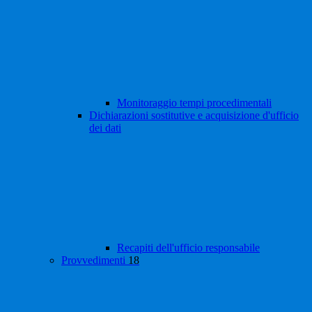
Monitoraggio tempi procedimentali
Dichiarazioni sostitutive e acquisizione d'ufficio
dei dati
Recapiti dell'ufficio responsabile
Provvedimenti
18