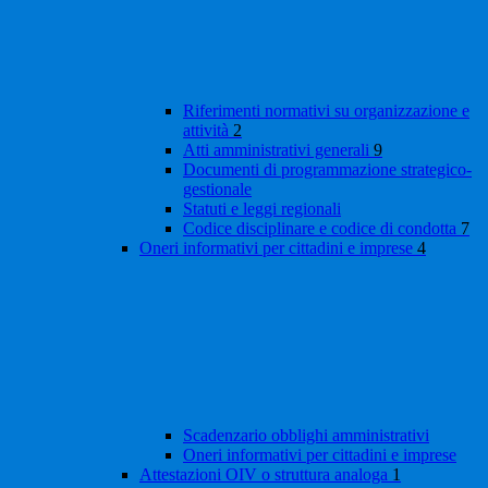
Riferimenti normativi su organizzazione e
attività
2
Atti amministrativi generali
9
Documenti di programmazione strategico-
gestionale
Statuti e leggi regionali
Codice disciplinare e codice di condotta
7
Oneri informativi per cittadini e imprese
4
Scadenzario obblighi amministrativi
Oneri informativi per cittadini e imprese
Attestazioni OIV o struttura analoga
1