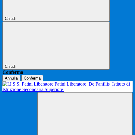
Chiudi
Chiudi
Conferma
Annulla
Conferma
Patini Liberatore
De Panfilis
Istituto di
Istruzione Secondaria Superiore