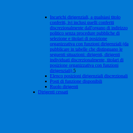
Incarichi dirigenziali, a qualsiasi titolo
conferiti, ivi inclusi quelli conferiti
discrezionalmente dall'organo di indirizzo
politico senza procedure pubbliche di
selezione e titolari di posizione
organizzativa con funzioni dirigenziali (da
pubblicare in tabelle che distinguano le
seguenti situazioni: dirigenti, dirigenti
individuati discrezionalmente, titolari di
posizione organizzativa con funzioni
dirigenziali)
5
Elenco posizioni dirigenziali discrezionali
Posti di funzione disponibili
Ruolo dirigenti
Dirigenti cessati