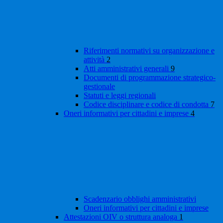
Riferimenti normativi su organizzazione e
attività
2
Atti amministrativi generali
9
Documenti di programmazione strategico-
gestionale
Statuti e leggi regionali
Codice disciplinare e codice di condotta
7
Oneri informativi per cittadini e imprese
4
Scadenzario obblighi amministrativi
Oneri informativi per cittadini e imprese
Attestazioni OIV o struttura analoga
1