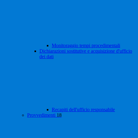
Monitoraggio tempi procedimentali
Dichiarazioni sostitutive e acquisizione d'ufficio
dei dati
Recapiti dell'ufficio responsabile
Provvedimenti
18