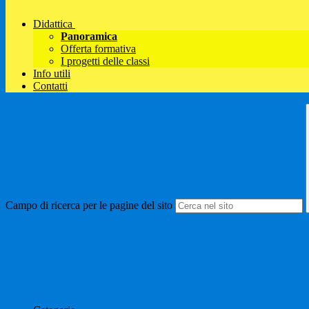
Didattica
Panoramica
Offerta formativa
I progetti delle classi
Info utili
Contatti
Campo di ricerca per le pagine del sito