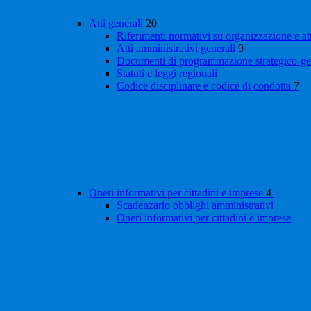
Atti generali
20
Riferimenti normativi su organizzazione e at
Atti amministrativi generali
9
Documenti di programmazione strategico-ge
Statuti e leggi regionali
Codice disciplinare e codice di condotta
7
Oneri informativi per cittadini e imprese
4
Scadenzario obblighi amministrativi
Oneri informativi per cittadini e imprese