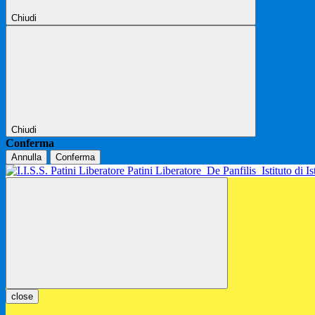
Chiudi
Chiudi
Conferma
Annulla
Conferma
Patini Liberatore
De Panfilis
Istituto di 
close