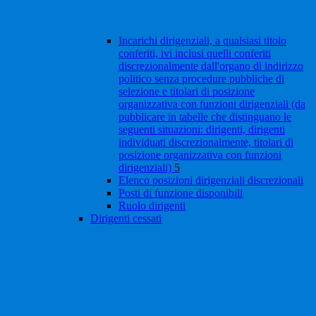
Incarichi dirigenziali, a qualsiasi titolo
conferiti, ivi inclusi quelli conferiti
discrezionalmente dall'organo di indirizzo
politico senza procedure pubbliche di
selezione e titolari di posizione
organizzativa con funzioni dirigenziali (da
pubblicare in tabelle che distinguano le
seguenti situazioni: dirigenti, dirigenti
individuati discrezionalmente, titolari di
posizione organizzativa con funzioni
dirigenziali)
5
Elenco posizioni dirigenziali discrezionali
Posti di funzione disponibili
Ruolo dirigenti
Dirigenti cessati