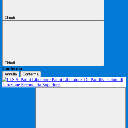
Chiudi
Chiudi
Conferma
Annulla
Conferma
Patini Liberatore
De Panfilis
Istituto di
Istruzione Secondaria Superiore