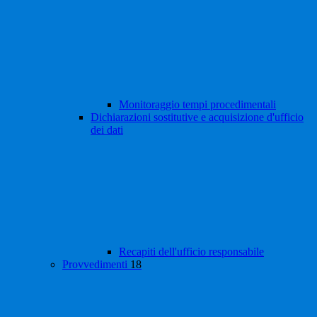
Monitoraggio tempi procedimentali
Dichiarazioni sostitutive e acquisizione d'ufficio
dei dati
Recapiti dell'ufficio responsabile
Provvedimenti
18