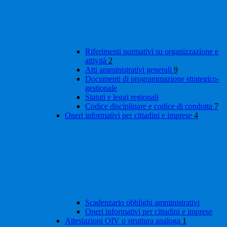
Riferimenti normativi su organizzazione e
attività
2
Atti amministrativi generali
9
Documenti di programmazione strategico-
gestionale
Statuti e leggi regionali
Codice disciplinare e codice di condotta
7
Oneri informativi per cittadini e imprese
4
Scadenzario obblighi amministrativi
Oneri informativi per cittadini e imprese
Attestazioni OIV o struttura analoga
1