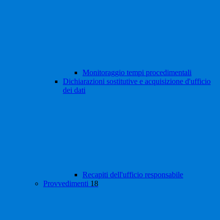
Monitoraggio tempi procedimentali
Dichiarazioni sostitutive e acquisizione d'ufficio
dei dati
Recapiti dell'ufficio responsabile
Provvedimenti
18