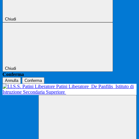
Chiudi
Chiudi
Conferma
Annulla
Conferma
Patini Liberatore
De Panfilis
Istituto di
Istruzione Secondaria Superiore