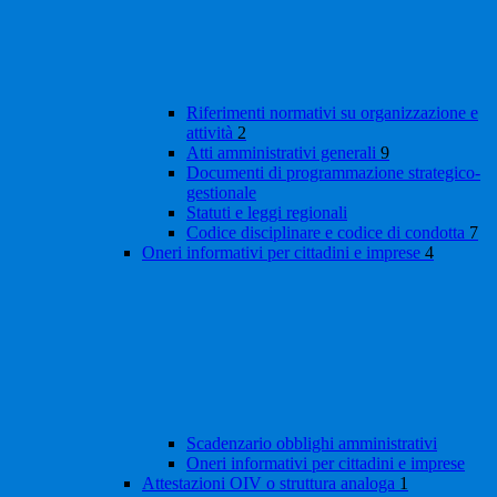
Riferimenti normativi su organizzazione e
attività
2
Atti amministrativi generali
9
Documenti di programmazione strategico-
gestionale
Statuti e leggi regionali
Codice disciplinare e codice di condotta
7
Oneri informativi per cittadini e imprese
4
Scadenzario obblighi amministrativi
Oneri informativi per cittadini e imprese
Attestazioni OIV o struttura analoga
1