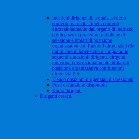
Incarichi dirigenziali, a qualsiasi titolo
conferiti, ivi inclusi quelli conferiti
discrezionalmente dall'organo di indirizzo
politico senza procedure pubbliche di
selezione e titolari di posizione
organizzativa con funzioni dirigenziali (da
pubblicare in tabelle che distinguano le
seguenti situazioni: dirigenti, dirigenti
individuati discrezionalmente, titolari di
posizione organizzativa con funzioni
dirigenziali)
5
Elenco posizioni dirigenziali discrezionali
Posti di funzione disponibili
Ruolo dirigenti
Dirigenti cessati