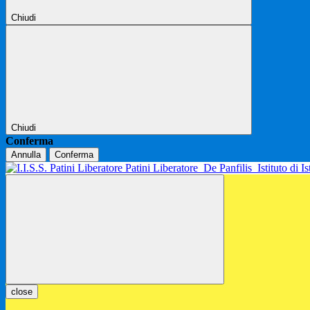
Chiudi
Chiudi
Conferma
Annulla
Conferma
Patini Liberatore
De Panfilis
Istituto di 
close