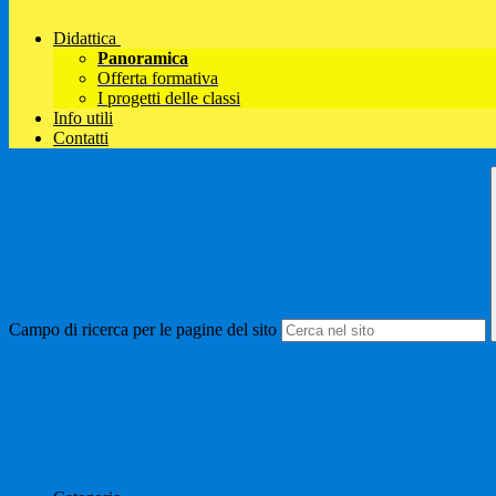
Didattica
Panoramica
Offerta formativa
I progetti delle classi
Info utili
Contatti
Campo di ricerca per le pagine del sito