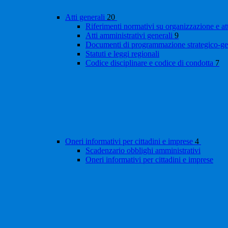
Atti generali
20
Riferimenti normativi su organizzazione e at
Atti amministrativi generali
9
Documenti di programmazione strategico-ge
Statuti e leggi regionali
Codice disciplinare e codice di condotta
7
Oneri informativi per cittadini e imprese
4
Scadenzario obblighi amministrativi
Oneri informativi per cittadini e imprese