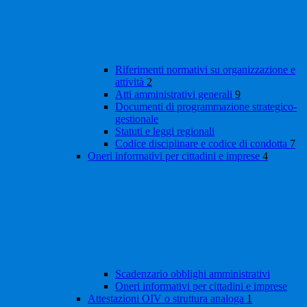
Riferimenti normativi su organizzazione e
attività
2
Atti amministrativi generali
9
Documenti di programmazione strategico-
gestionale
Statuti e leggi regionali
Codice disciplinare e codice di condotta
7
Oneri informativi per cittadini e imprese
4
Scadenzario obblighi amministrativi
Oneri informativi per cittadini e imprese
Attestazioni OIV o struttura analoga
1