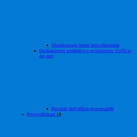
Monitoraggio tempi procedimentali
Dichiarazioni sostitutive e acquisizione d'ufficio
dei dati
Recapiti dell'ufficio responsabile
Provvedimenti
18