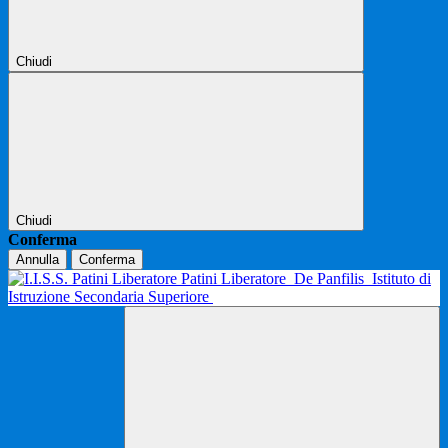
Chiudi
Chiudi
Conferma
Annulla
Conferma
Patini Liberatore
De Panfilis
Istituto di
Istruzione Secondaria Superiore