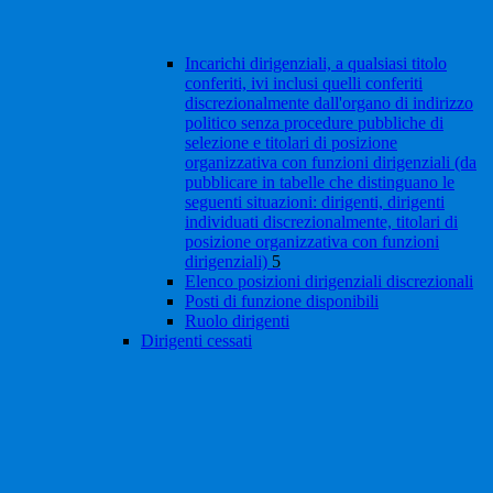
Incarichi dirigenziali, a qualsiasi titolo
conferiti, ivi inclusi quelli conferiti
discrezionalmente dall'organo di indirizzo
politico senza procedure pubbliche di
selezione e titolari di posizione
organizzativa con funzioni dirigenziali (da
pubblicare in tabelle che distinguano le
seguenti situazioni: dirigenti, dirigenti
individuati discrezionalmente, titolari di
posizione organizzativa con funzioni
dirigenziali)
5
Elenco posizioni dirigenziali discrezionali
Posti di funzione disponibili
Ruolo dirigenti
Dirigenti cessati