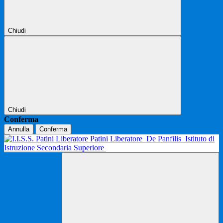
Chiudi
Chiudi
Conferma
Annulla
Conferma
Patini Liberatore
De Panfilis
Istituto di
Istruzione Secondaria Superiore