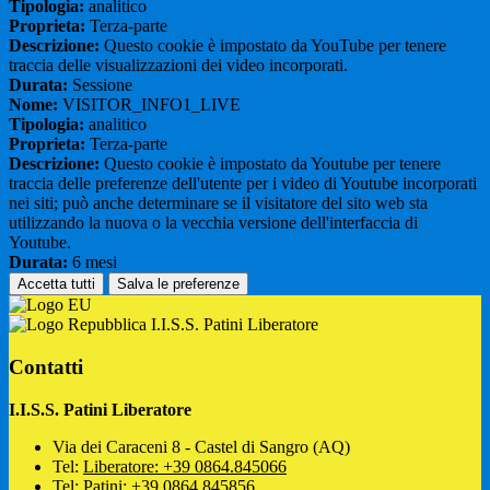
Tipologia:
analitico
Proprieta:
Terza-parte
Descrizione:
Questo cookie è impostato da YouTube per tenere
traccia delle visualizzazioni dei video incorporati.
Durata:
Sessione
Nome:
VISITOR_INFO1_LIVE
Tipologia:
analitico
Proprieta:
Terza-parte
Descrizione:
Questo cookie è impostato da Youtube per tenere
traccia delle preferenze dell'utente per i video di Youtube incorporati
nei siti; può anche determinare se il visitatore del sito web sta
utilizzando la nuova o la vecchia versione dell'interfaccia di
Youtube.
Durata:
6 mesi
Accetta tutti
Salva le preferenze
I.I.S.S. Patini Liberatore
Contatti
I.I.S.S. Patini Liberatore
Via dei Caraceni 8 - Castel di Sangro (AQ)
Tel:
Liberatore: +39 0864.845066
Tel:
Patini: +39 0864.845856