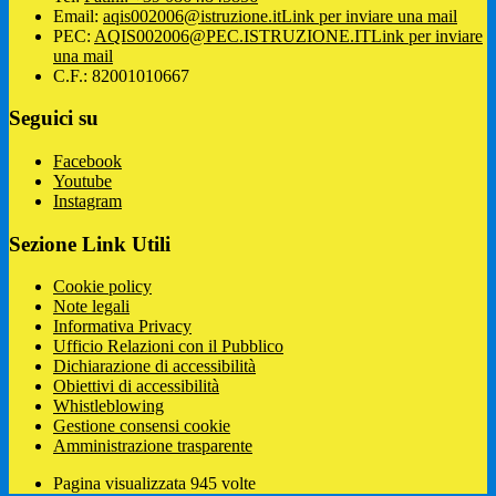
Email:
aqis002006@istruzione.it
Link per inviare una mail
PEC:
AQIS002006@PEC.ISTRUZIONE.IT
Link per inviare
una mail
C.F.: 82001010667
Seguici su
Facebook
Youtube
Instagram
Sezione Link Utili
Cookie policy
Note legali
Informativa Privacy
Ufficio Relazioni con il Pubblico
Dichiarazione di accessibilità
Obiettivi di accessibilità
Whistleblowing
Gestione consensi cookie
Amministrazione trasparente
Pagina visualizzata
945
volte