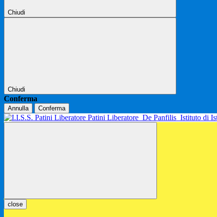
Chiudi
Chiudi
Conferma
Annulla
Conferma
Patini Liberatore
De Panfilis
Istituto di 
close