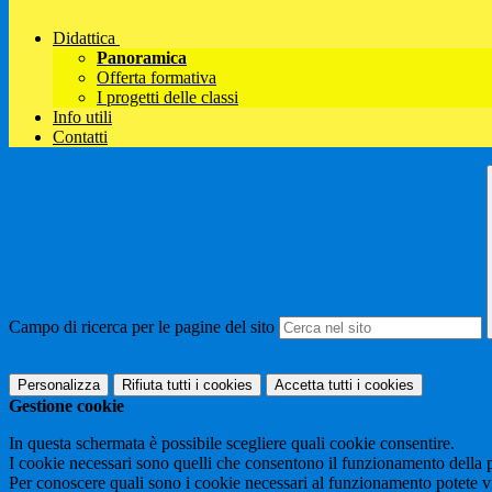
Didattica
Panoramica
Offerta formativa
I progetti delle classi
Info utili
Contatti
Campo di ricerca per le pagine del sito
Personalizza
Rifiuta tutti
i cookies
Accetta tutti
i cookies
Gestione cookie
In questa schermata è possibile scegliere quali cookie consentire.
I cookie necessari sono quelli che consentono il funzionamento della pi
Per conoscere quali sono i cookie necessari al funzionamento potete v