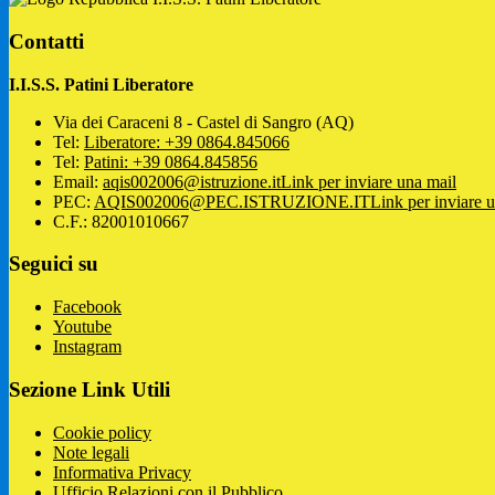
Contatti
I.I.S.S. Patini Liberatore
Via dei Caraceni 8 - Castel di Sangro (AQ)
Tel:
Liberatore: +39 0864.845066
Tel:
Patini: +39 0864.845856
Email:
aqis002006@istruzione.it
Link per inviare una mail
PEC:
AQIS002006@PEC.ISTRUZIONE.IT
Link per inviare 
C.F.: 82001010667
Seguici su
Facebook
Youtube
Instagram
Sezione Link Utili
Cookie policy
Note legali
Informativa Privacy
Ufficio Relazioni con il Pubblico