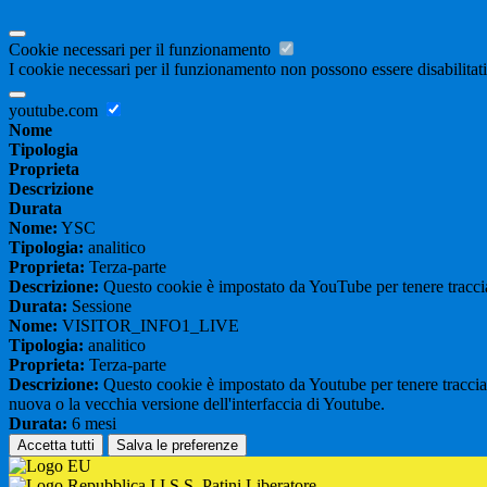
Cookie necessari per il funzionamento
I cookie necessari per il funzionamento non possono essere disabilitati.
youtube.com
Nome
Tipologia
Proprieta
Descrizione
Durata
Nome:
YSC
Tipologia:
analitico
Proprieta:
Terza-parte
Descrizione:
Questo cookie è impostato da YouTube per tenere traccia 
Durata:
Sessione
Nome:
VISITOR_INFO1_LIVE
Tipologia:
analitico
Proprieta:
Terza-parte
Descrizione:
Questo cookie è impostato da Youtube per tenere traccia de
nuova o la vecchia versione dell'interfaccia di Youtube.
Durata:
6 mesi
Accetta tutti
Salva le preferenze
I.I.S.S. Patini Liberatore