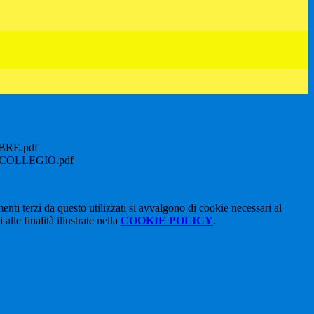
RE.pdf
OLLEGIO.pdf
menti terzi da questo utilizzati si avvalgono di cookie necessari al
alle finalità illustrate nella
COOKIE POLICY
.