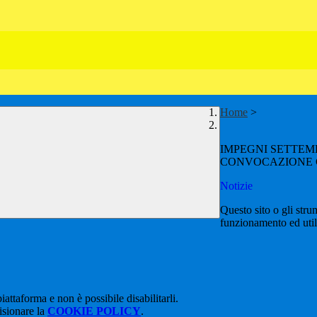
Home
>
IMPEGNI SETTEMB
CONVOCAZIONE C
Notizie
Questo sito o gli stru
funzionamento ed utili 
attaforma e non è possibile disabilitarli.
isionare la
COOKIE POLICY
.