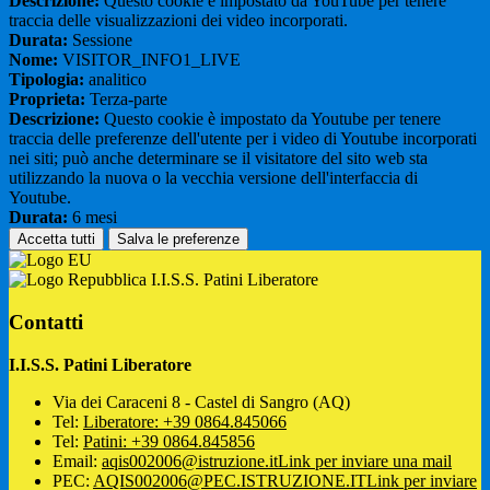
Descrizione:
Questo cookie è impostato da YouTube per tenere
traccia delle visualizzazioni dei video incorporati.
Durata:
Sessione
Nome:
VISITOR_INFO1_LIVE
Tipologia:
analitico
Proprieta:
Terza-parte
Descrizione:
Questo cookie è impostato da Youtube per tenere
traccia delle preferenze dell'utente per i video di Youtube incorporati
nei siti; può anche determinare se il visitatore del sito web sta
utilizzando la nuova o la vecchia versione dell'interfaccia di
Youtube.
Durata:
6 mesi
Accetta tutti
Salva le preferenze
I.I.S.S. Patini Liberatore
Contatti
I.I.S.S. Patini Liberatore
Via dei Caraceni 8 - Castel di Sangro (AQ)
Tel:
Liberatore: +39 0864.845066
Tel:
Patini: +39 0864.845856
Email:
aqis002006@istruzione.it
Link per inviare una mail
PEC:
AQIS002006@PEC.ISTRUZIONE.IT
Link per inviare