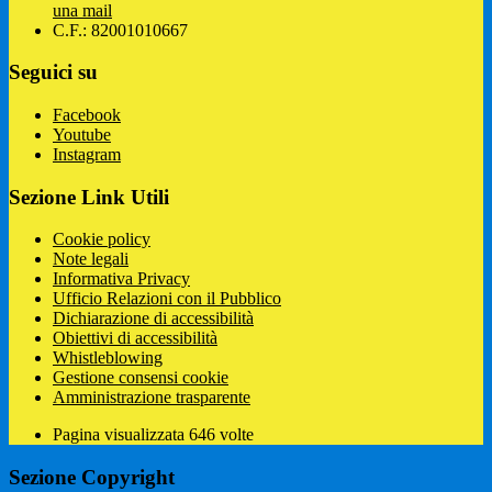
una mail
C.F.: 82001010667
Seguici su
Facebook
Youtube
Instagram
Sezione Link Utili
Cookie policy
Note legali
Informativa Privacy
Ufficio Relazioni con il Pubblico
Dichiarazione di accessibilità
Obiettivi di accessibilità
Whistleblowing
Gestione consensi cookie
Amministrazione trasparente
Pagina visualizzata
646
volte
Sezione Copyright