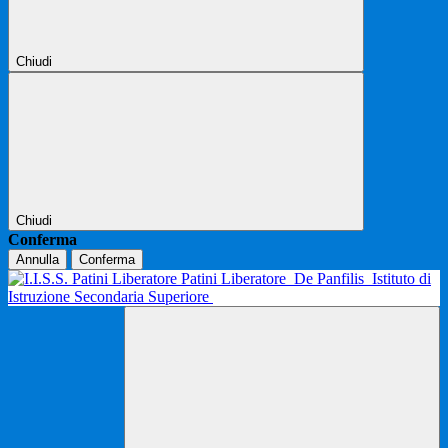
Chiudi
Chiudi
Conferma
Annulla
Conferma
Patini Liberatore
De Panfilis
Istituto di
Istruzione Secondaria Superiore