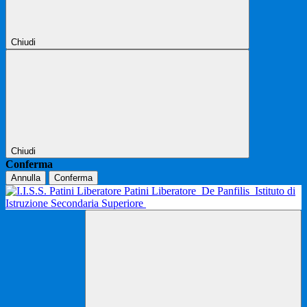
Chiudi
Chiudi
Conferma
Annulla
Conferma
Patini Liberatore
De Panfilis
Istituto di
Istruzione Secondaria Superiore