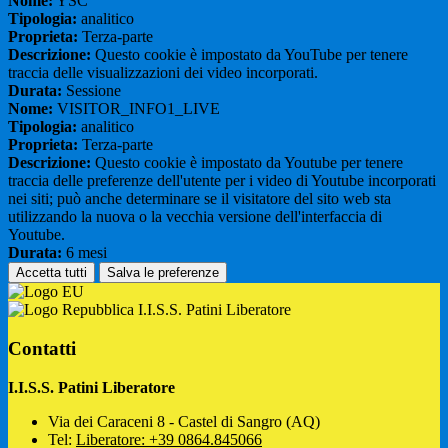
Nome:
YSC
Tipologia:
analitico
Proprieta:
Terza-parte
Descrizione:
Questo cookie è impostato da YouTube per tenere
traccia delle visualizzazioni dei video incorporati.
Durata:
Sessione
Nome:
VISITOR_INFO1_LIVE
Tipologia:
analitico
Proprieta:
Terza-parte
Descrizione:
Questo cookie è impostato da Youtube per tenere
traccia delle preferenze dell'utente per i video di Youtube incorporati
nei siti; può anche determinare se il visitatore del sito web sta
utilizzando la nuova o la vecchia versione dell'interfaccia di
Youtube.
Durata:
6 mesi
Accetta tutti
Salva le preferenze
I.I.S.S. Patini Liberatore
Contatti
I.I.S.S. Patini Liberatore
Via dei Caraceni 8 - Castel di Sangro (AQ)
Tel:
Liberatore: +39 0864.845066