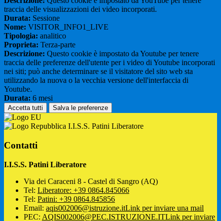
Descrizione:
Questo cookie è impostato da YouTube per tenere
traccia delle visualizzazioni dei video incorporati.
Durata:
Sessione
Nome:
VISITOR_INFO1_LIVE
Tipologia:
analitico
Proprieta:
Terza-parte
Descrizione:
Questo cookie è impostato da Youtube per tenere
traccia delle preferenze dell'utente per i video di Youtube incorporati
nei siti; può anche determinare se il visitatore del sito web sta
utilizzando la nuova o la vecchia versione dell'interfaccia di
Youtube.
Durata:
6 mesi
Accetta tutti
Salva le preferenze
I.I.S.S. Patini Liberatore
Contatti
I.I.S.S. Patini Liberatore
Via dei Caraceni 8 - Castel di Sangro (AQ)
Tel:
Liberatore: +39 0864.845066
Tel:
Patini: +39 0864.845856
Email:
aqis002006@istruzione.it
Link per inviare una mail
PEC:
AQIS002006@PEC.ISTRUZIONE.IT
Link per inviare