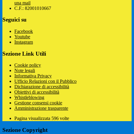
una mail
C.F.: 82001010667
Seguici su
Facebook
Youtube
Instagram
Sezione Link Utili
Cookie policy
Note legali
Informativa Privacy
Ufficio Relazioni con il Pubblico
Dichiarazione di accessibilità
Obiettivi di accessibilità
Whistleblowing
Gestione consensi cookie
Amministrazione trasparente
Pagina visualizzata
596
volte
Sezione Copyright