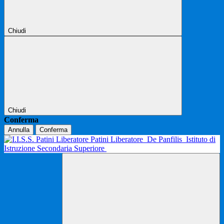
Chiudi
Chiudi
Conferma
Annulla
Conferma
Patini Liberatore
De Panfilis
Istituto di
Istruzione Secondaria Superiore