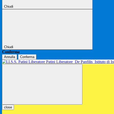
Chiudi
Chiudi
Conferma
Annulla
Conferma
Patini Liberatore
De Panfilis
Istituto di 
close