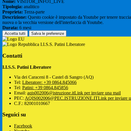
Nome:
VISITOR_INFO1_LIVE
Tipologia:
analitico
Proprieta:
Terza-parte
Descrizione:
Questo cookie è impostato da Youtube per tenere traccia de
nuova o la vecchia versione dell'interfaccia di Youtube.
Durata:
6 mesi
Accetta tutti
Salva le preferenze
I.I.S.S. Patini Liberatore
Contatti
I.I.S.S. Patini Liberatore
Via dei Caraceni 8 - Castel di Sangro (AQ)
Tel:
Liberatore: +39 0864.845066
Tel:
Patini: +39 0864.845856
Email:
aqis002006@istruzione.it
Link per inviare una mail
PEC:
AQIS002006@PEC.ISTRUZIONE.IT
Link per inviare 
C.F.: 82001010667
Seguici su
Facebook