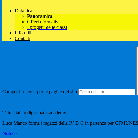
Didattica
Panoramica
Offerta formativa
I progetti delle classi
Info utili
Contatti
Campo di ricerca per le pagine del sito
Tutor Italian diplomatic academy
Luca Manco forma i ragazzi della IV B-C in partenza per CFM
Notizie