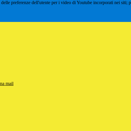
lle preferenze dell'utente per i video di Youtube incorporati nei siti; pu
una mail