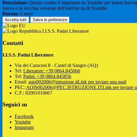
Descrizione:
Questo cookie è impostato da Youtube per tenere traccia de
nuova o la vecchia versione dell'interfaccia di Youtube.
Durata:
6 mesi
Accetta tutti
Salva le preferenze
I.I.S.S. Patini Liberatore
Contatti
I.I.S.S. Patini Liberatore
Via dei Caraceni 8 - Castel di Sangro (AQ)
Tel:
Liberatore: +39 0864.845066
Tel:
Patini: +39 0864.845856
Email:
aqis002006@istruzione.it
Link per inviare una mail
PEC:
AQIS002006@PEC.ISTRUZIONE.IT
Link per inviare 
C.F.: 82001010667
Seguici su
Facebook
Youtube
Instagram