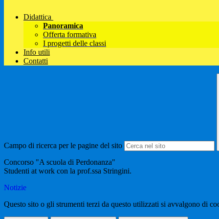
Didattica
Panoramica
Offerta formativa
I progetti delle classi
Info utili
Contatti
Campo di ricerca per le pagine del sito
Concorso "A scuola di Perdonanza"
Studenti at work con la prof.ssa Stringini.
Notizie
Questo sito o gli strumenti terzi da questo utilizzati si avvalgono di coo