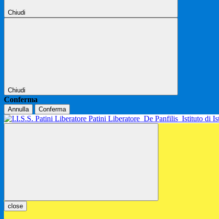
Chiudi
Chiudi
Conferma
Annulla
Conferma
Patini Liberatore
De Panfilis
Istituto di 
close