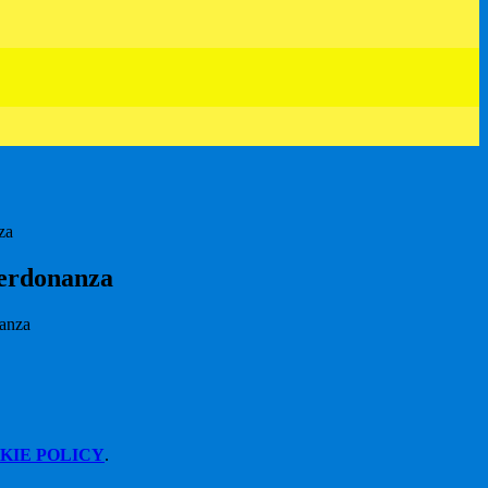
za
Perdonanza
KIE POLICY
.