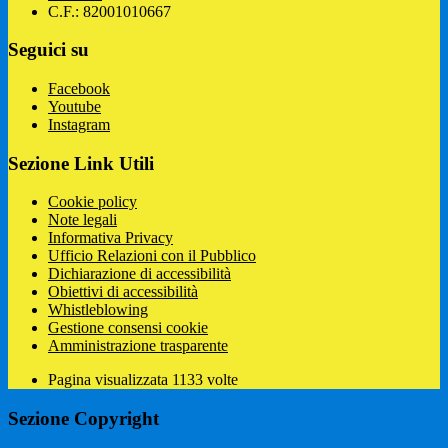
C.F.: 82001010667
Seguici su
Facebook
Youtube
Instagram
Sezione Link Utili
Cookie policy
Note legali
Informativa Privacy
Ufficio Relazioni con il Pubblico
Dichiarazione di accessibilità
Obiettivi di accessibilità
Whistleblowing
Gestione consensi cookie
Amministrazione trasparente
Pagina visualizzata
1133
volte
Sezione Copyright