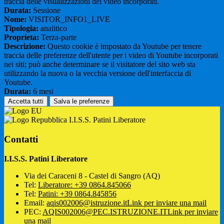
traccia delle visualizzazioni dei video incorporati.
Durata:
Sessione
Nome:
VISITOR_INFO1_LIVE
Tipologia:
analitico
Proprieta:
Terza-parte
Descrizione:
Questo cookie è impostato da Youtube per tenere
traccia delle preferenze dell'utente per i video di Youtube incorporati
nei siti; può anche determinare se il visitatore del sito web sta
utilizzando la nuova o la vecchia versione dell'interfaccia di
Youtube.
Durata:
6 mesi
Accetta tutti
Salva le preferenze
I.I.S.S. Patini Liberatore
Contatti
I.I.S.S. Patini Liberatore
Via dei Caraceni 8 - Castel di Sangro (AQ)
Tel:
Liberatore: +39 0864.845066
Tel:
Patini: +39 0864.845856
Email:
aqis002006@istruzione.it
Link per inviare una mail
PEC:
AQIS002006@PEC.ISTRUZIONE.IT
Link per inviare
una mail