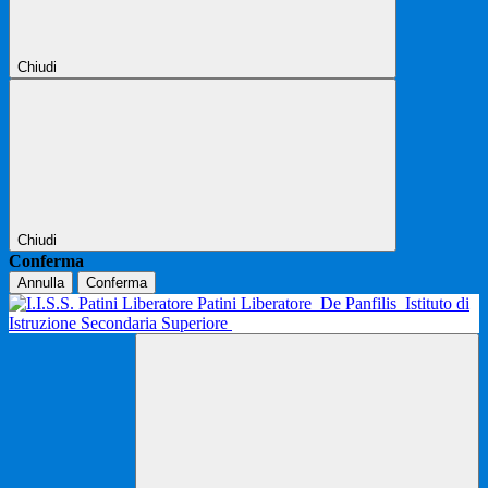
Chiudi
Chiudi
Conferma
Annulla
Conferma
Patini Liberatore
De Panfilis
Istituto di
Istruzione Secondaria Superiore