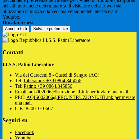
traccia delle preferenze dell'utente per i video di Youtube incorporati
nei siti; può anche determinare se il visitatore del sito web sta
utilizzando la nuova o la vecchia versione dell'interfaccia di
Youtube.
Durata:
6 mesi
Accetta tutti
Salva le preferenze
I.I.S.S. Patini Liberatore
Contatti
I.I.S.S. Patini Liberatore
Via dei Caraceni 8 - Castel di Sangro (AQ)
Tel:
Liberatore: +39 0864.845066
Tel:
Patini: +39 0864.845856
Email:
aqis002006@istruzione.it
Link per inviare una mail
PEC:
AQIS002006@PEC.ISTRUZIONE.IT
Link per inviare
una mail
C.F.: 82001010667
Seguici su
Facebook
Youtube