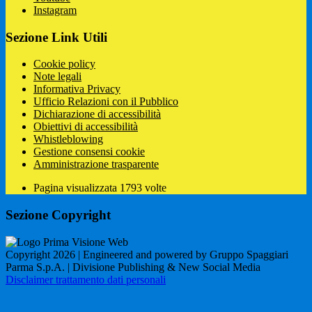
Instagram
Sezione Link Utili
Cookie policy
Note legali
Informativa Privacy
Ufficio Relazioni con il Pubblico
Dichiarazione di accessibilità
Obiettivi di accessibilità
Whistleblowing
Gestione consensi cookie
Amministrazione trasparente
Pagina visualizzata
1793
volte
Sezione Copyright
Copyright 2026 | Engineered and powered by Gruppo Spaggiari
Parma S.p.A. | Divisione Publishing & New Social Media
Disclaimer trattamento dati personali