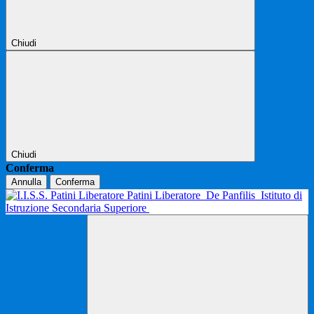
Chiudi
Chiudi
Conferma
Annulla
Conferma
Patini Liberatore
De Panfilis
Istituto di
Istruzione Secondaria Superiore