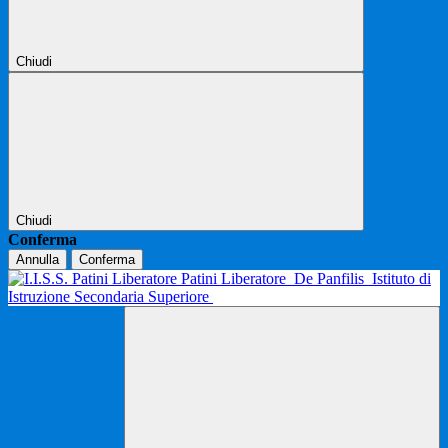
Chiudi
Chiudi
Conferma
Annulla
Conferma
Patini Liberatore
De Panfilis
Istituto di
Istruzione Secondaria Superiore