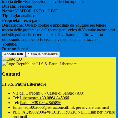
traccia delle visualizzazioni dei video incorporati.
Durata:
Sessione
Nome:
VISITOR_INFO1_LIVE
Tipologia:
analitico
Proprieta:
Terza-parte
Descrizione:
Questo cookie è impostato da Youtube per tenere
traccia delle preferenze dell'utente per i video di Youtube incorporati
nei siti; può anche determinare se il visitatore del sito web sta
utilizzando la nuova o la vecchia versione dell'interfaccia di
Youtube.
Durata:
6 mesi
Accetta tutti
Salva le preferenze
I.I.S.S. Patini Liberatore
Contatti
I.I.S.S. Patini Liberatore
Via dei Caraceni 8 - Castel di Sangro (AQ)
Tel:
Liberatore: +39 0864.845066
Tel:
Patini: +39 0864.845856
Email:
aqis002006@istruzione.it
Link per inviare una mail
PEC:
AQIS002006@PEC.ISTRUZIONE.IT
Link per inviare
una mail