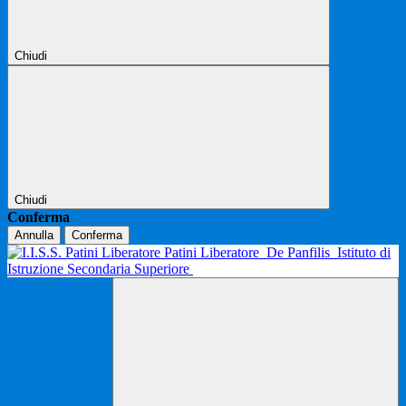
Chiudi
Chiudi
Conferma
Annulla
Conferma
Patini Liberatore
De Panfilis
Istituto di
Istruzione Secondaria Superiore