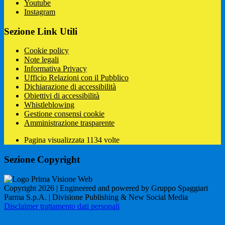
Youtube
Instagram
Sezione Link Utili
Cookie policy
Note legali
Informativa Privacy
Ufficio Relazioni con il Pubblico
Dichiarazione di accessibilità
Obiettivi di accessibilità
Whistleblowing
Gestione consensi cookie
Amministrazione trasparente
Pagina visualizzata
1134
volte
Sezione Copyright
Copyright 2026 | Engineered and powered by Gruppo Spaggiari
Parma S.p.A. | Divisione Publishing & New Social Media
Disclaimer trattamento dati personali