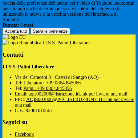
traccia delle preferenze dell'utente per i video di Youtube incorporati
nei siti; può anche determinare se il visitatore del sito web sta
utilizzando la nuova o la vecchia versione dell'interfaccia di
Youtube.
Durata:
6 mesi
Accetta tutti
Salva le preferenze
I.I.S.S. Patini Liberatore
Contatti
I.I.S.S. Patini Liberatore
Via dei Caraceni 8 - Castel di Sangro (AQ)
Tel:
Liberatore: +39 0864.845066
Tel:
Patini: +39 0864.845856
Email:
aqis002006@istruzione.it
Link per inviare una mail
PEC:
AQIS002006@PEC.ISTRUZIONE.IT
Link per inviare
una mail
C.F.: 82001010667
Seguici su
Facebook