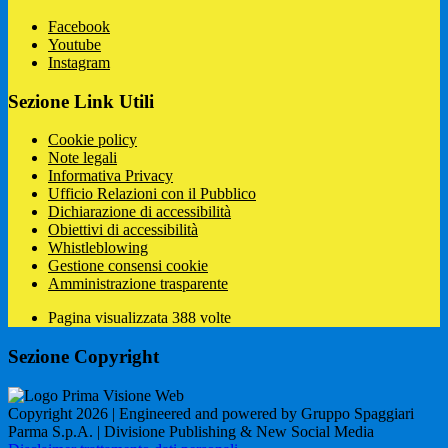
Facebook
Youtube
Instagram
Sezione Link Utili
Cookie policy
Note legali
Informativa Privacy
Ufficio Relazioni con il Pubblico
Dichiarazione di accessibilità
Obiettivi di accessibilità
Whistleblowing
Gestione consensi cookie
Amministrazione trasparente
Pagina visualizzata
388
volte
Sezione Copyright
Copyright 2026 | Engineered and powered by Gruppo Spaggiari
Parma S.p.A. | Divisione Publishing & New Social Media