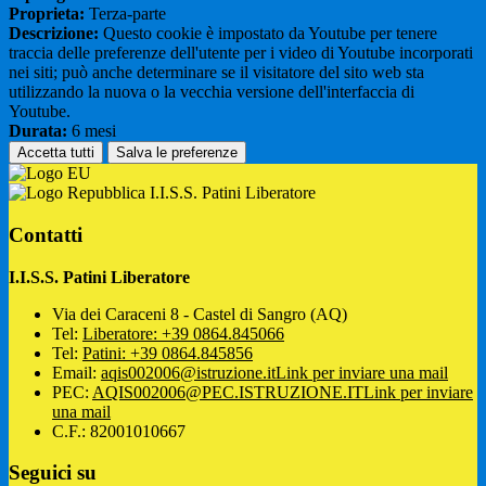
Proprieta:
Terza-parte
Descrizione:
Questo cookie è impostato da Youtube per tenere
traccia delle preferenze dell'utente per i video di Youtube incorporati
nei siti; può anche determinare se il visitatore del sito web sta
utilizzando la nuova o la vecchia versione dell'interfaccia di
Youtube.
Durata:
6 mesi
Accetta tutti
Salva le preferenze
I.I.S.S. Patini Liberatore
Contatti
I.I.S.S. Patini Liberatore
Via dei Caraceni 8 - Castel di Sangro (AQ)
Tel:
Liberatore: +39 0864.845066
Tel:
Patini: +39 0864.845856
Email:
aqis002006@istruzione.it
Link per inviare una mail
PEC:
AQIS002006@PEC.ISTRUZIONE.IT
Link per inviare
una mail
C.F.: 82001010667
Seguici su