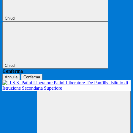
Chiudi
Chiudi
Conferma
Annulla
Conferma
Patini Liberatore
De Panfilis
Istituto di
Istruzione Secondaria Superiore