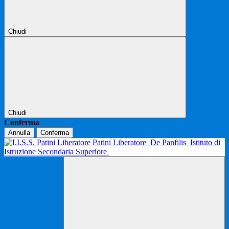
Chiudi
Chiudi
Conferma
Annulla
Conferma
Patini Liberatore
De Panfilis
Istituto di
Istruzione Secondaria Superiore