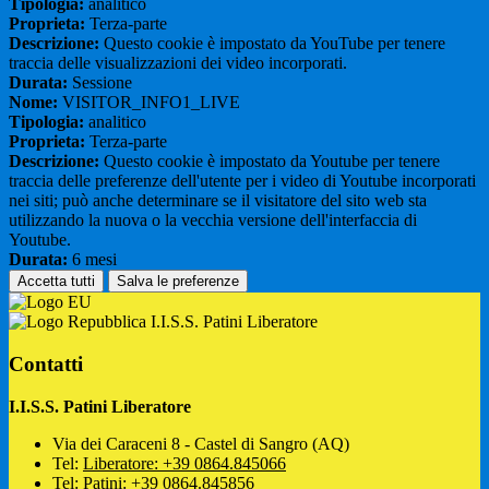
Tipologia:
analitico
Proprieta:
Terza-parte
Descrizione:
Questo cookie è impostato da YouTube per tenere
traccia delle visualizzazioni dei video incorporati.
Durata:
Sessione
Nome:
VISITOR_INFO1_LIVE
Tipologia:
analitico
Proprieta:
Terza-parte
Descrizione:
Questo cookie è impostato da Youtube per tenere
traccia delle preferenze dell'utente per i video di Youtube incorporati
nei siti; può anche determinare se il visitatore del sito web sta
utilizzando la nuova o la vecchia versione dell'interfaccia di
Youtube.
Durata:
6 mesi
Accetta tutti
Salva le preferenze
I.I.S.S. Patini Liberatore
Contatti
I.I.S.S. Patini Liberatore
Via dei Caraceni 8 - Castel di Sangro (AQ)
Tel:
Liberatore: +39 0864.845066
Tel:
Patini: +39 0864.845856