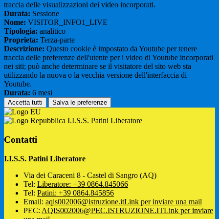
traccia delle visualizzazioni dei video incorporati.
Durata:
Sessione
Nome:
VISITOR_INFO1_LIVE
Tipologia:
analitico
Proprieta:
Terza-parte
Descrizione:
Questo cookie è impostato da Youtube per tenere
traccia delle preferenze dell'utente per i video di Youtube incorporati
nei siti; può anche determinare se il visitatore del sito web sta
utilizzando la nuova o la vecchia versione dell'interfaccia di
Youtube.
Durata:
6 mesi
Accetta tutti
Salva le preferenze
I.I.S.S. Patini Liberatore
Contatti
I.I.S.S. Patini Liberatore
Via dei Caraceni 8 - Castel di Sangro (AQ)
Tel:
Liberatore: +39 0864.845066
Tel:
Patini: +39 0864.845856
Email:
aqis002006@istruzione.it
Link per inviare una mail
PEC:
AQIS002006@PEC.ISTRUZIONE.IT
Link per inviare