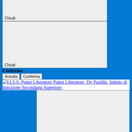
Chiudi
Chiudi
Conferma
Annulla
Conferma
Patini Liberatore
De Panfilis
Istituto di
Istruzione Secondaria Superiore