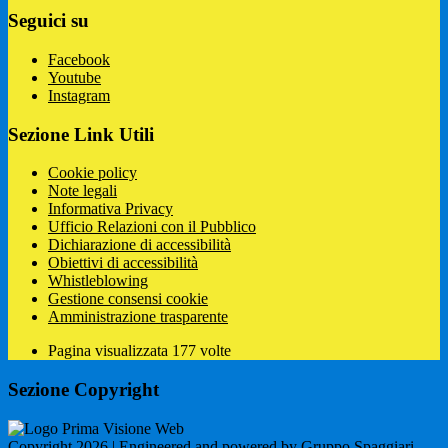
Seguici su
Facebook
Youtube
Instagram
Sezione Link Utili
Cookie policy
Note legali
Informativa Privacy
Ufficio Relazioni con il Pubblico
Dichiarazione di accessibilità
Obiettivi di accessibilità
Whistleblowing
Gestione consensi cookie
Amministrazione trasparente
Pagina visualizzata
177
volte
Sezione Copyright
Copyright 2026 | Engineered and powered by Gruppo Spaggiari