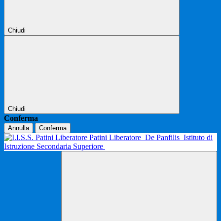
Chiudi
Chiudi
Conferma
Annulla
Conferma
Patini Liberatore
De Panfilis
Istituto di
Istruzione Secondaria Superiore