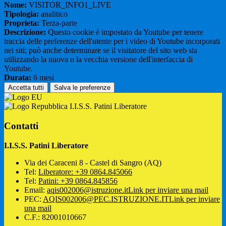
Nome:
VISITOR_INFO1_LIVE
Tipologia:
analitico
Proprieta:
Terza-parte
Descrizione:
Questo cookie è impostato da Youtube per tenere
traccia delle preferenze dell'utente per i video di Youtube incorporati
nei siti; può anche determinare se il visitatore del sito web sta
utilizzando la nuova o la vecchia versione dell'interfaccia di
Youtube.
Durata:
6 mesi
Accetta tutti
Salva le preferenze
I.I.S.S. Patini Liberatore
Contatti
I.I.S.S. Patini Liberatore
Via dei Caraceni 8 - Castel di Sangro (AQ)
Tel:
Liberatore: +39 0864.845066
Tel:
Patini: +39 0864.845856
Email:
aqis002006@istruzione.it
Link per inviare una mail
PEC:
AQIS002006@PEC.ISTRUZIONE.IT
Link per inviare
una mail
C.F.: 82001010667