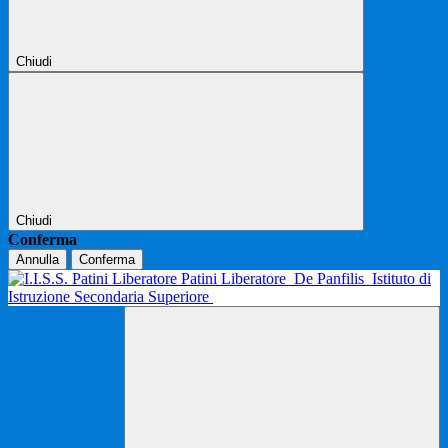
Chiudi
Chiudi
Conferma
Annulla
Conferma
Patini Liberatore
De Panfilis
Istituto di
Istruzione Secondaria Superiore