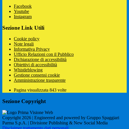
Facebook
Youtube
Instagram
Sezione Link Utili
Cookie policy
Note legali
Informativa Privacy
Ufficio Relazioni con il Pubblico
Dichiarazione di accessibilità
Obiettivi di accessibilità
Whistleblowing
Gestione consensi cookie
Amministrazione trasparente
Pagina visualizzata
843
volte
Sezione Copyright
Copyright 2026 | Engineered and powered by Gruppo Spaggiari
Parma S.p.A. | Divisione Publishing & New Social Media
Disclaimer trattamento dati personali