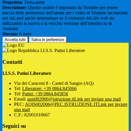
Proprieta:
Terza-parte
Descrizione:
Questo cookie è impostato da Youtube per tenere
traccia delle preferenze dell'utente per i video di Youtube incorporati
nei siti; può anche determinare se il visitatore del sito web sta
utilizzando la nuova o la vecchia versione dell'interfaccia di
Youtube.
Durata:
6 mesi
Accetta tutti
Salva le preferenze
I.I.S.S. Patini Liberatore
Contatti
I.I.S.S. Patini Liberatore
Via dei Caraceni 8 - Castel di Sangro (AQ)
Tel:
Liberatore: +39 0864.845066
Tel:
Patini: +39 0864.845856
Email:
aqis002006@istruzione.it
Link per inviare una mail
PEC:
AQIS002006@PEC.ISTRUZIONE.IT
Link per inviare
una mail
C.F.: 82001010667
Seguici su