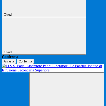
Chiudi
Chiudi
Conferma
Annulla
Conferma
Patini Liberatore
De Panfilis
Istituto di
Istruzione Secondaria Superiore