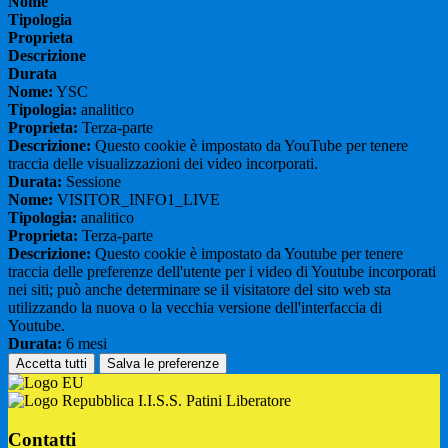
Nome
Tipologia
Proprieta
Descrizione
Durata
Nome:
YSC
Tipologia:
analitico
Proprieta:
Terza-parte
Descrizione:
Questo cookie è impostato da YouTube per tenere
traccia delle visualizzazioni dei video incorporati.
Durata:
Sessione
Nome:
VISITOR_INFO1_LIVE
Tipologia:
analitico
Proprieta:
Terza-parte
Descrizione:
Questo cookie è impostato da Youtube per tenere
traccia delle preferenze dell'utente per i video di Youtube incorporati
nei siti; può anche determinare se il visitatore del sito web sta
utilizzando la nuova o la vecchia versione dell'interfaccia di
Youtube.
Durata:
6 mesi
Accetta tutti
Salva le preferenze
I.I.S.S. Patini Liberatore
Contatti