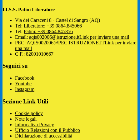
I.I.S.S. Patini Liberatore
Via dei Caraceni 8 - Castel di Sangro (AQ)
Tel:
Liberatore: +39 0864.845066
Tel:
Patini: +39 0864.845856
Email:
aqis002006@istruzione.it
Link per inviare una mail
PEC:
AQIS002006@PEC.ISTRUZIONE.IT
Link per inviare
una mail
C.F.: 82001010667
Seguici su
Facebook
Youtube
Instagram
Sezione Link Utili
Cookie policy
Note legali
Informativa Privacy
Ufficio Relazioni con il Pubblico
Dichiarazione di accessibilità