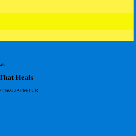
als
 That Heals
lle classi 2AFM/TUR