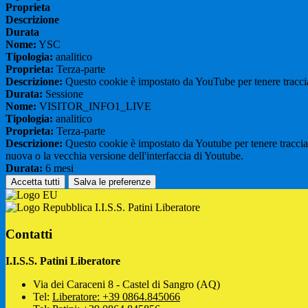
Proprieta
Descrizione
Durata
Nome:
YSC
Tipologia:
analitico
Proprieta:
Terza-parte
Descrizione:
Questo cookie è impostato da YouTube per tenere traccia 
Durata:
Sessione
Nome:
VISITOR_INFO1_LIVE
Tipologia:
analitico
Proprieta:
Terza-parte
Descrizione:
Questo cookie è impostato da Youtube per tenere traccia de
nuova o la vecchia versione dell'interfaccia di Youtube.
Durata:
6 mesi
Accetta tutti
Salva le preferenze
I.I.S.S. Patini Liberatore
Contatti
I.I.S.S. Patini Liberatore
Via dei Caraceni 8 - Castel di Sangro (AQ)
Tel:
Liberatore: +39 0864.845066