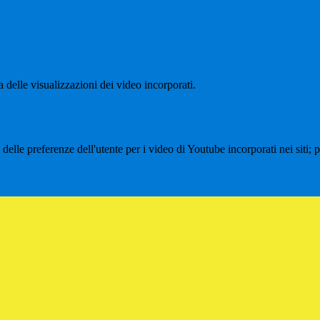
delle visualizzazioni dei video incorporati.
lle preferenze dell'utente per i video di Youtube incorporati nei siti; pu