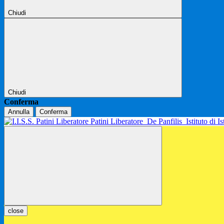
Chiudi
Chiudi
Conferma
Annulla
Conferma
Patini Liberatore
De Panfilis
Istituto di 
close