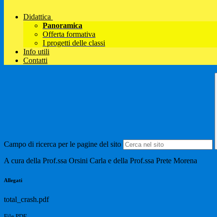
Didattica
Panoramica
Offerta formativa
I progetti delle classi
Info utili
Contatti
Campo di ricerca per le pagine del sito
A cura della Prof.ssa Orsini Carla e della Prof.ssa Prete Morena
Allegati
total_crash.pdf
File PDF