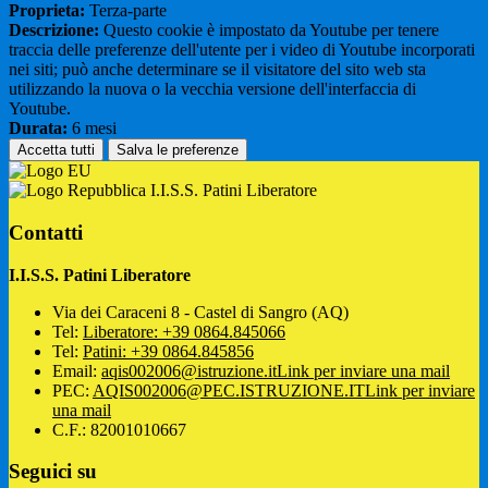
Proprieta:
Terza-parte
Descrizione:
Questo cookie è impostato da Youtube per tenere
traccia delle preferenze dell'utente per i video di Youtube incorporati
nei siti; può anche determinare se il visitatore del sito web sta
utilizzando la nuova o la vecchia versione dell'interfaccia di
Youtube.
Durata:
6 mesi
Accetta tutti
Salva le preferenze
I.I.S.S. Patini Liberatore
Contatti
I.I.S.S. Patini Liberatore
Via dei Caraceni 8 - Castel di Sangro (AQ)
Tel:
Liberatore: +39 0864.845066
Tel:
Patini: +39 0864.845856
Email:
aqis002006@istruzione.it
Link per inviare una mail
PEC:
AQIS002006@PEC.ISTRUZIONE.IT
Link per inviare
una mail
C.F.: 82001010667
Seguici su