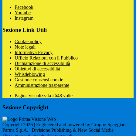
Facebook
Youtube
Instagram
Sezione Link Utili
Cookie policy
Note legali
Informativa Privacy
Ufficio Relazioni con il Pubblico
Dichiarazione di accessibilità
Obiettivi di accessibilità
Whistleblowing
Gestione consensi cookie
Amministrazione trasparente
Pagina visualizzata
2648
volte
Sezione Copyright
Copyright 2026 | Engineered and powered by Gruppo Spaggiari
Parma S.p.A. | Divisione Publishing & New Social Media
Disclaimer trattamento dati personali