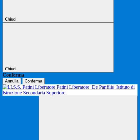
Chiudi
Chiudi
Conferma
Annulla
Conferma
Patini Liberatore
De Panfilis
Istituto di
Istruzione Secondaria Superiore