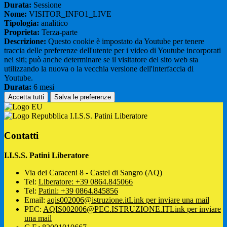
Durata:
Sessione
Nome:
VISITOR_INFO1_LIVE
Tipologia:
analitico
Proprieta:
Terza-parte
Descrizione:
Questo cookie è impostato da Youtube per tenere
traccia delle preferenze dell'utente per i video di Youtube incorporati
nei siti; può anche determinare se il visitatore del sito web sta
utilizzando la nuova o la vecchia versione dell'interfaccia di
Youtube.
Durata:
6 mesi
Accetta tutti
Salva le preferenze
I.I.S.S. Patini Liberatore
Contatti
I.I.S.S. Patini Liberatore
Via dei Caraceni 8 - Castel di Sangro (AQ)
Tel:
Liberatore: +39 0864.845066
Tel:
Patini: +39 0864.845856
Email:
aqis002006@istruzione.it
Link per inviare una mail
PEC:
AQIS002006@PEC.ISTRUZIONE.IT
Link per inviare
una mail