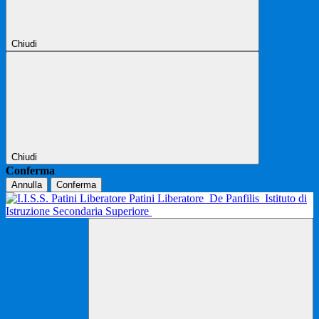
Chiudi
Chiudi
Conferma
Annulla
Conferma
Patini Liberatore
De Panfilis
Istituto di
Istruzione Secondaria Superiore