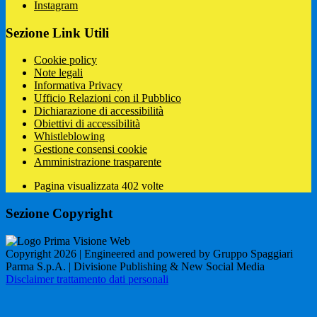
Instagram
Sezione Link Utili
Cookie policy
Note legali
Informativa Privacy
Ufficio Relazioni con il Pubblico
Dichiarazione di accessibilità
Obiettivi di accessibilità
Whistleblowing
Gestione consensi cookie
Amministrazione trasparente
Pagina visualizzata
402
volte
Sezione Copyright
Copyright 2026 | Engineered and powered by Gruppo Spaggiari
Parma S.p.A. | Divisione Publishing & New Social Media
Disclaimer trattamento dati personali