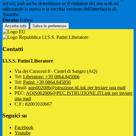
nei siti; può anche determinare se il visitatore del sito web sta
utilizzando la nuova o la vecchia versione dell'interfaccia di
Youtube.
Durata:
6 mesi
Accetta tutti
Salva le preferenze
I.I.S.S. Patini Liberatore
Contatti
I.I.S.S. Patini Liberatore
Via dei Caraceni 8 - Castel di Sangro (AQ)
Tel:
Liberatore: +39 0864.845066
Tel:
Patini: +39 0864.845856
Email:
aqis002006@istruzione.it
Link per inviare una mail
PEC:
AQIS002006@PEC.ISTRUZIONE.IT
Link per inviare
una mail
C.F.: 82001010667
Seguici su
Facebook
Youtube