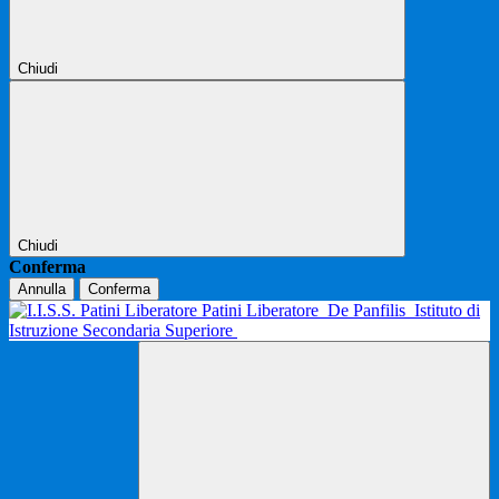
Chiudi
Chiudi
Conferma
Annulla
Conferma
Patini Liberatore
De Panfilis
Istituto di
Istruzione Secondaria Superiore