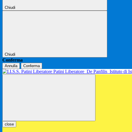
Chiudi
Chiudi
Conferma
Annulla
Conferma
Patini Liberatore
De Panfilis
Istituto di 
close