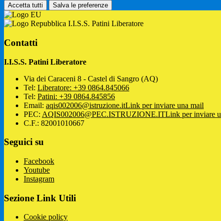
Accetta tutti
Salva le preferenze
I.I.S.S. Patini Liberatore
Contatti
I.I.S.S. Patini Liberatore
Via dei Caraceni 8 - Castel di Sangro (AQ)
Tel:
Liberatore: +39 0864.845066
Tel:
Patini: +39 0864.845856
Email:
aqis002006@istruzione.it
Link per inviare una mail
PEC:
AQIS002006@PEC.ISTRUZIONE.IT
Link per inviare 
C.F.: 82001010667
Seguici su
Facebook
Youtube
Instagram
Sezione Link Utili
Cookie policy