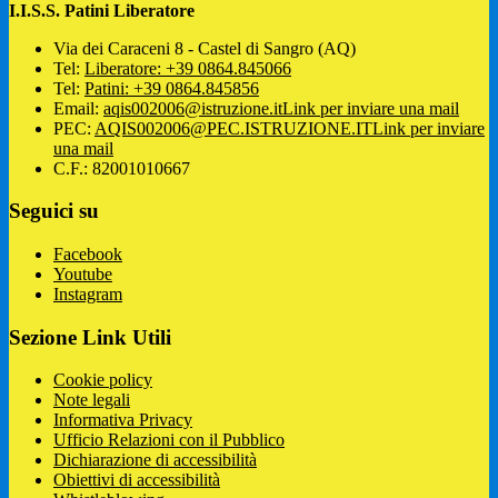
I.I.S.S. Patini Liberatore
Via dei Caraceni 8 - Castel di Sangro (AQ)
Tel:
Liberatore: +39 0864.845066
Tel:
Patini: +39 0864.845856
Email:
aqis002006@istruzione.it
Link per inviare una mail
PEC:
AQIS002006@PEC.ISTRUZIONE.IT
Link per inviare
una mail
C.F.: 82001010667
Seguici su
Facebook
Youtube
Instagram
Sezione Link Utili
Cookie policy
Note legali
Informativa Privacy
Ufficio Relazioni con il Pubblico
Dichiarazione di accessibilità
Obiettivi di accessibilità