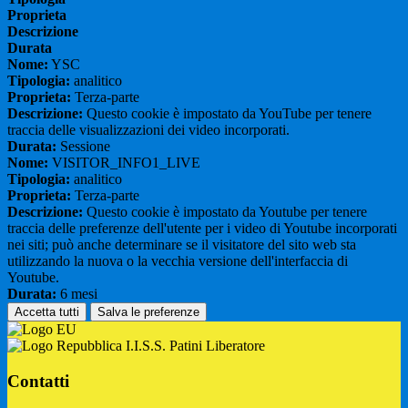
Proprieta
Descrizione
Durata
Nome:
YSC
Tipologia:
analitico
Proprieta:
Terza-parte
Descrizione:
Questo cookie è impostato da YouTube per tenere
traccia delle visualizzazioni dei video incorporati.
Durata:
Sessione
Nome:
VISITOR_INFO1_LIVE
Tipologia:
analitico
Proprieta:
Terza-parte
Descrizione:
Questo cookie è impostato da Youtube per tenere
traccia delle preferenze dell'utente per i video di Youtube incorporati
nei siti; può anche determinare se il visitatore del sito web sta
utilizzando la nuova o la vecchia versione dell'interfaccia di
Youtube.
Durata:
6 mesi
Accetta tutti
Salva le preferenze
I.I.S.S. Patini Liberatore
Contatti