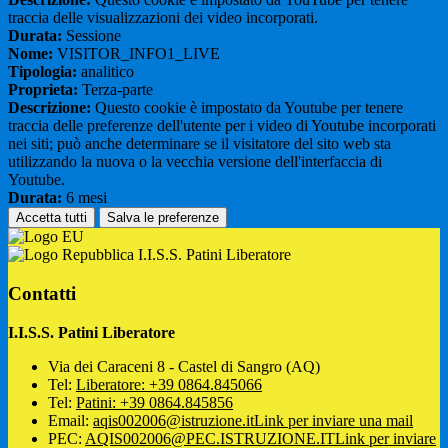
traccia delle visualizzazioni dei video incorporati.
Durata:
Sessione
Nome:
VISITOR_INFO1_LIVE
Tipologia:
analitico
Proprieta:
Terza-parte
Descrizione:
Questo cookie è impostato da Youtube per tenere
traccia delle preferenze dell'utente per i video di Youtube incorporati
nei siti; può anche determinare se il visitatore del sito web sta
utilizzando la nuova o la vecchia versione dell'interfaccia di
Youtube.
Durata:
6 mesi
Accetta tutti
Salva le preferenze
I.I.S.S. Patini Liberatore
Contatti
I.I.S.S. Patini Liberatore
Via dei Caraceni 8 - Castel di Sangro (AQ)
Tel:
Liberatore: +39 0864.845066
Tel:
Patini: +39 0864.845856
Email:
aqis002006@istruzione.it
Link per inviare una mail
PEC:
AQIS002006@PEC.ISTRUZIONE.IT
Link per inviare