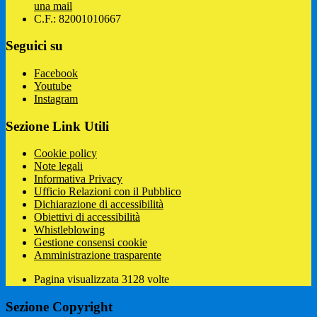
una mail
C.F.: 82001010667
Seguici su
Facebook
Youtube
Instagram
Sezione Link Utili
Cookie policy
Note legali
Informativa Privacy
Ufficio Relazioni con il Pubblico
Dichiarazione di accessibilità
Obiettivi di accessibilità
Whistleblowing
Gestione consensi cookie
Amministrazione trasparente
Pagina visualizzata
3128
volte
Sezione Copyright