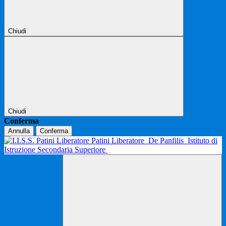
Chiudi
Chiudi
Conferma
Annulla
Conferma
Patini Liberatore
De Panfilis
Istituto di
Istruzione Secondaria Superiore