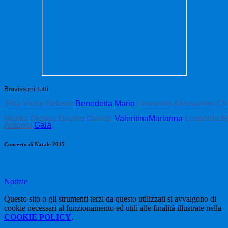
Bravissimi tutti
Rita
Victor
Seleste
Benedetta
Mario
Leonardo
Alessandro
Ch
Marika
Denise
Davide
Davide
Valentina
Marianna
Leopoldo
F
Antonio
Gaia
Concerto di Natale 2015
Notizie
Questo sito o gli strumenti terzi da questo utilizzati si avvalgono di
cookie necessari al funzionamento ed utili alle finalità illustrate nella
COOKIE POLICY
.