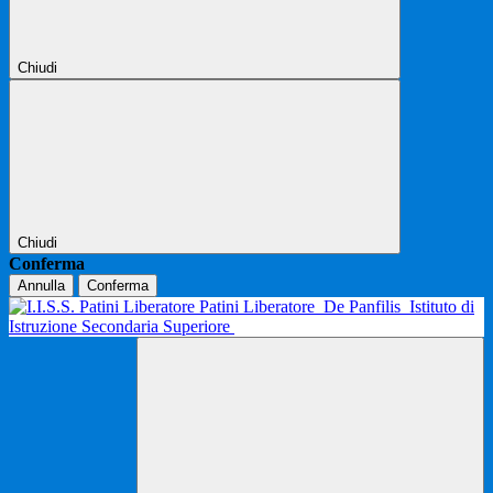
Chiudi
Chiudi
Conferma
Annulla
Conferma
Patini Liberatore
De Panfilis
Istituto di
Istruzione Secondaria Superiore