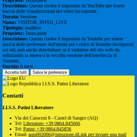
Proprieta:
Terza-parte
Descrizione:
Questo cookie è impostato da YouTube per tenere
traccia delle visualizzazioni dei video incorporati.
Durata:
Sessione
Nome:
VISITOR_INFO1_LIVE
Tipologia:
analitico
Proprieta:
Terza-parte
Descrizione:
Questo cookie è impostato da Youtube per tenere
traccia delle preferenze dell'utente per i video di Youtube incorporati
nei siti; può anche determinare se il visitatore del sito web sta
utilizzando la nuova o la vecchia versione dell'interfaccia di
Youtube.
Durata:
6 mesi
Accetta tutti
Salva le preferenze
I.I.S.S. Patini Liberatore
Contatti
I.I.S.S. Patini Liberatore
Via dei Caraceni 8 - Castel di Sangro (AQ)
Tel:
Liberatore: +39 0864.845066
Tel:
Patini: +39 0864.845856
Email:
aqis002006@istruzione.it
Link per inviare una mail