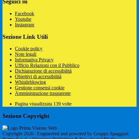
Seguici su
Facebook
Youtube
Instagram
Sezione Link Utili
Cookie policy
Note legali
Informativa Privacy
Ufficio Relazioni con il Pubblico
Dichiarazione di accessibilità
Obiettivi di accessibilità
Whistleblowing
Gestione consensi cookie
Amministrazione trasparente
Pagina visualizzata
139
volte
Sezione Copyright
Copyright 2026 | Engineered and powered by Gruppo Spaggiari