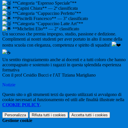
**Categoria “Espresso Speciale”**
**Capini Chiara** — 2ª classificata
**Categoria “Cappuccino Perfetto”**
**Piscitelli Francesco** — 3° classificato
**Categoria “Cappuccino Latte Art”**
**Michelini Elio** — 2° classificato
Un successo che premia impegno, studio, passione e dedizione.
Complimenti ai nostri studenti per aver portato in alto il nome della
nostra scuola con eleganza, competenza e spirito di squadra!
Un sentito ringraziamento anche ai docenti e a tutti coloro che hanno
accompagnato e sostenuto i ragazzi in questa splendida esperienza
formativa
Con il prof Cesidio Bucci e l'AT Tiziana Marigliano
Notizie
Questo sito o gli strumenti terzi da questo utilizzati si avvalgono di
cookie necessari al funzionamento ed utili alle finalità illustrate nella
COOKIE POLICY
.
Personalizza
Rifiuta tutti
i cookies
Accetta tutti
i cookies
Gestione cookie