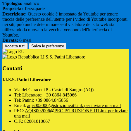
Tipologia:
analitico
Proprieta:
Terza-parte
Descrizione:
Questo cookie è impostato da Youtube per tenere
traccia delle preferenze dell'utente per i video di Youtube incorporati
nei siti; può anche determinare se il visitatore del sito web sta
utilizzando la nuova o la vecchia versione dell'interfaccia di
Youtube.
Durata:
6 mesi
Accetta tutti
Salva le preferenze
I.I.S.S. Patini Liberatore
Contatti
I.I.S.S. Patini Liberatore
Via dei Caraceni 8 - Castel di Sangro (AQ)
Tel:
Liberatore: +39 0864.845066
Tel:
Patini: +39 0864.845856
Email:
aqis002006@istruzione.it
Link per inviare una mail
PEC:
AQIS002006@PEC.ISTRUZIONE.IT
Link per inviare
una mail
C.F.: 82001010667