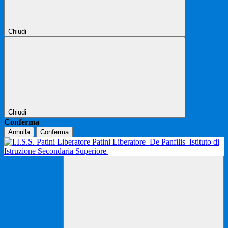
Chiudi
Chiudi
Conferma
Annulla
Conferma
Patini Liberatore
De Panfilis
Istituto di
Istruzione Secondaria Superiore