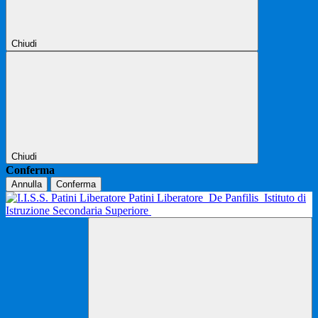
Chiudi
Chiudi
Conferma
Annulla
Conferma
Patini Liberatore
De Panfilis
Istituto di
Istruzione Secondaria Superiore