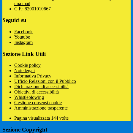
una mail
C.F.: 82001010667
Seguici su
Facebook
Youtube
Instagram
Sezione Link Utili
Cookie policy
Note legali
Informativa Privacy
Ufficio Relazioni con il Pubblico
Dichiarazione di accessibilità
Obiettivi di accessibilità
Whistleblowing
Gestione consensi cookie
Amministrazione trasparente
Pagina visualizzata
144
volte
Sezione Copyright