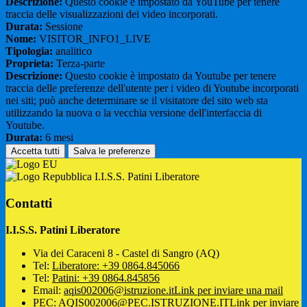
Descrizione:
Questo cookie è impostato da YouTube per tenere
traccia delle visualizzazioni dei video incorporati.
Durata:
Sessione
Nome:
VISITOR_INFO1_LIVE
Tipologia:
analitico
Proprieta:
Terza-parte
Descrizione:
Questo cookie è impostato da Youtube per tenere
traccia delle preferenze dell'utente per i video di Youtube incorporati
nei siti; può anche determinare se il visitatore del sito web sta
utilizzando la nuova o la vecchia versione dell'interfaccia di
Youtube.
Durata:
6 mesi
Accetta tutti
Salva le preferenze
I.I.S.S. Patini Liberatore
Contatti
I.I.S.S. Patini Liberatore
Via dei Caraceni 8 - Castel di Sangro (AQ)
Tel:
Liberatore: +39 0864.845066
Tel:
Patini: +39 0864.845856
Email:
aqis002006@istruzione.it
Link per inviare una mail
PEC:
AQIS002006@PEC.ISTRUZIONE.IT
Link per inviare