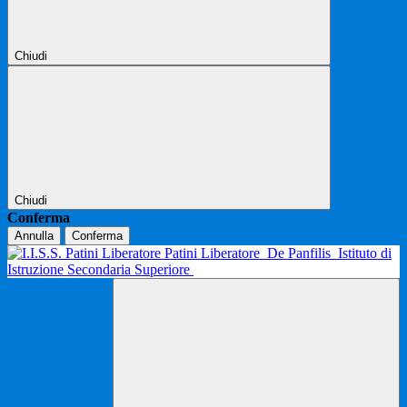
Chiudi
Chiudi
Conferma
Annulla
Conferma
Patini Liberatore
De Panfilis
Istituto di
Istruzione Secondaria Superiore