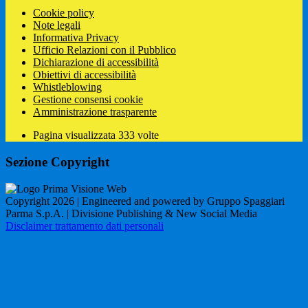
Cookie policy
Note legali
Informativa Privacy
Ufficio Relazioni con il Pubblico
Dichiarazione di accessibilità
Obiettivi di accessibilità
Whistleblowing
Gestione consensi cookie
Amministrazione trasparente
Pagina visualizzata
333
volte
Sezione Copyright
Copyright 2026 | Engineered and powered by Gruppo Spaggiari
Parma S.p.A. | Divisione Publishing & New Social Media
Disclaimer trattamento dati personali