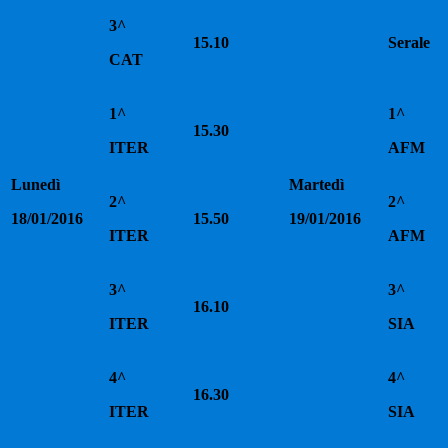
3^
15.10
Serale
CAT
1^
1^
15.30
ITER
AFM
Lunedì
Martedì
2^
2^
18/01/2016
15.50
19/01/2016
ITER
AFM
3^
3^
16.10
ITER
SIA
4^
4^
16.30
ITER
SIA