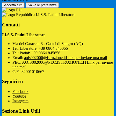
Accetta tutti
Salva le preferenze
I.I.S.S. Patini Liberatore
Contatti
I.I.S.S. Patini Liberatore
Via dei Caraceni 8 - Castel di Sangro (AQ)
Tel:
Liberatore: +39 0864.845066
Tel:
Patini: +39 0864.845856
Email:
aqis002006@istruzione.it
Link per inviare una mail
PEC:
AQIS002006@PEC.ISTRUZIONE.IT
Link per inviare
una mail
C.F.: 82001010667
Seguici su
Facebook
Youtube
Instagram
Sezione Link Utili