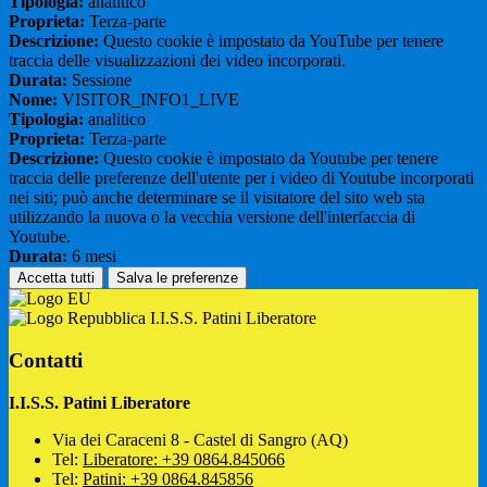
Tipologia:
analitico
Proprieta:
Terza-parte
Descrizione:
Questo cookie è impostato da YouTube per tenere
traccia delle visualizzazioni dei video incorporati.
Durata:
Sessione
Nome:
VISITOR_INFO1_LIVE
Tipologia:
analitico
Proprieta:
Terza-parte
Descrizione:
Questo cookie è impostato da Youtube per tenere
traccia delle preferenze dell'utente per i video di Youtube incorporati
nei siti; può anche determinare se il visitatore del sito web sta
utilizzando la nuova o la vecchia versione dell'interfaccia di
Youtube.
Durata:
6 mesi
Accetta tutti
Salva le preferenze
I.I.S.S. Patini Liberatore
Contatti
I.I.S.S. Patini Liberatore
Via dei Caraceni 8 - Castel di Sangro (AQ)
Tel:
Liberatore: +39 0864.845066
Tel:
Patini: +39 0864.845856