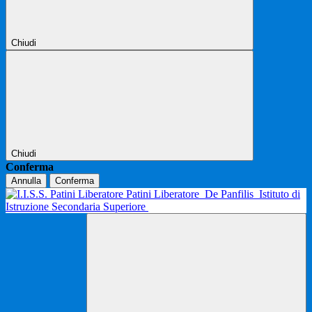
Chiudi
Chiudi
Conferma
Annulla
Conferma
Patini Liberatore
De Panfilis
Istituto di
Istruzione Secondaria Superiore